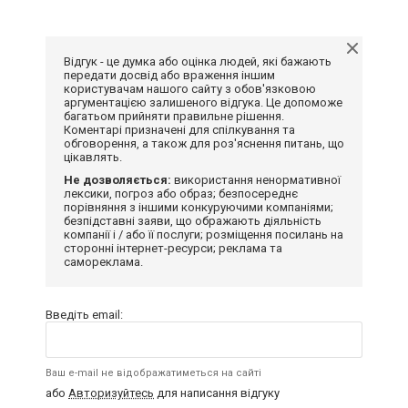
Відгук - це думка або оцінка людей, які бажають
передати досвід або враження іншим
користувачам нашого сайту з обов'язковою
аргументацією залишеного відгука. Це допоможе
багатьом прийняти правильне рішення.
Коментарі призначені для спілкування та
обговорення, а також для роз'яснення питань, що
цікавлять.
Не дозволяється:
використання ненормативної
лексики, погроз або образ; безпосереднє
порівняння з іншими конкуруючими компаніями;
безпідставні заяви, що ображають діяльність
компанії і / або її послуги; розміщення посилань на
сторонні інтернет-ресурси; реклама та
самореклама.
Введіть email:
Ваш e-mail не відображатиметься на сайті
або
Авторизуйтесь
для написання відгуку