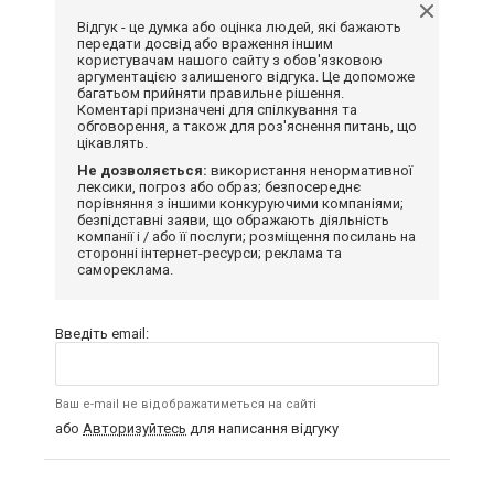
Відгук - це думка або оцінка людей, які бажають
передати досвід або враження іншим
користувачам нашого сайту з обов'язковою
аргументацією залишеного відгука. Це допоможе
багатьом прийняти правильне рішення.
Коментарі призначені для спілкування та
обговорення, а також для роз'яснення питань, що
цікавлять.
Не дозволяється:
використання ненормативної
лексики, погроз або образ; безпосереднє
порівняння з іншими конкуруючими компаніями;
безпідставні заяви, що ображають діяльність
компанії і / або її послуги; розміщення посилань на
сторонні інтернет-ресурси; реклама та
самореклама.
Введіть email:
Ваш e-mail не відображатиметься на сайті
або
Авторизуйтесь
для написання відгуку