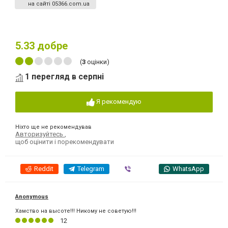
на сайті 05366.com.ua
5.33
добре
(
3
оцінки)
1 перегляд в серпні
Я рекомендую
Ніхто ще не рекомендував
Авторизуйтесь
,
щоб оцінити і порекомендувати
Reddit
Telegram
Viber
WhatsApp
Anonymous
Хамство на высоте!!! Никому не советую!!!
12