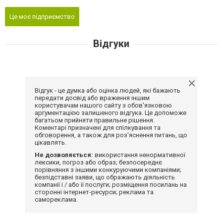
Це моє підприємство
Відгуки
Відгук - це думка або оцінка людей, які бажають
передати досвід або враження іншим
користувачам нашого сайту з обов'язковою
аргументацією залишеного відгука. Це допоможе
багатьом прийняти правильне рішення.
Коментарі призначені для спілкування та
обговорення, а також для роз'яснення питань, що
цікавлять.
Не дозволяється:
використання ненормативної
лексики, погроз або образ; безпосереднє
порівняння з іншими конкуруючими компаніями;
безпідставні заяви, що ображають діяльність
компанії і / або її послуги; розміщення посилань на
сторонні інтернет-ресурси; реклама та
самореклама.