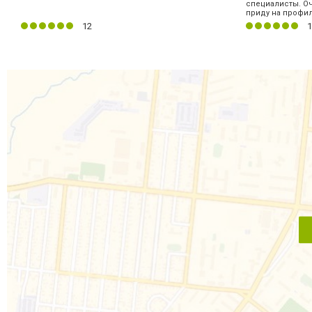
специалисты. О
приду на профил
12
1