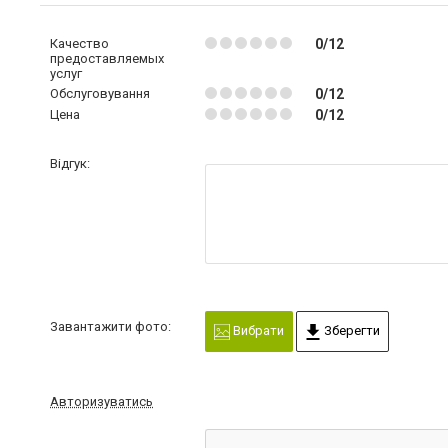
Качество
0/12
предоставляемых
услуг
Обслуговування
0/12
Цена
0/12
Відгук:
Завантажити фото:
Вибрати
Зберегти
Авторизуватись