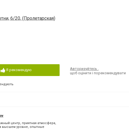
тни, 6/20, (Пролетарская)
Авторизуйтесь
,
Я рекомендую
щоб оцінити і порекомендувати
ендують
lov
жный центр, приятная атмосфера,
а высшем уровне, опытные