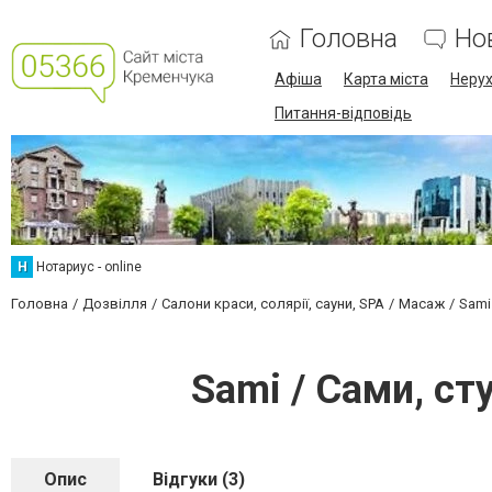
Головна
Но
Афіша
Карта міста
Нерух
Питання-відповідь
Н
Нотариус - online
Головна
Дозвілля
Салони краси, солярії, сауни, SPA
Масаж
Sami
Sami / Сами, с
Опис
Відгуки (3)