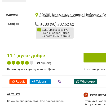
Адреса
39600, Кременчуг, улица Небесной Со
Телефон
+380 (98) 707 62 62
Будь ласка, скажіть,
що дізналися номер
на сайті 05366.com.ua
11.1
дуже добре
(
9
оцінок)
2 людини реком
Високі оцінки користувачів за
Цена
Reddit
Telegram
Viber
WhatsApp
09.07.1976
Pavlo Havry
Команда специалистов. Все понравилось.
Отличный масса
обслуживание н