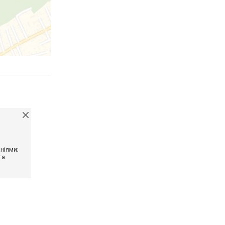
ніями;
та