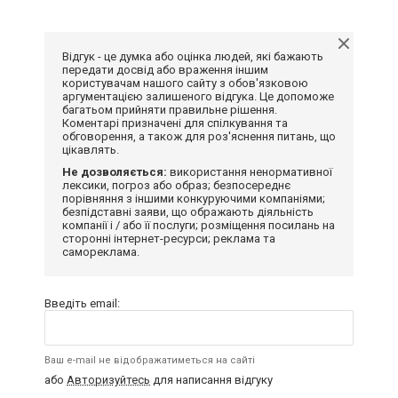
Відгук - це думка або оцінка людей, які бажають
передати досвід або враження іншим
користувачам нашого сайту з обов'язковою
аргументацією залишеного відгука. Це допоможе
багатьом прийняти правильне рішення.
Коментарі призначені для спілкування та
обговорення, а також для роз'яснення питань, що
цікавлять.
Не дозволяється:
використання ненормативної
лексики, погроз або образ; безпосереднє
порівняння з іншими конкуруючими компаніями;
безпідставні заяви, що ображають діяльність
компанії і / або її послуги; розміщення посилань на
сторонні інтернет-ресурси; реклама та
самореклама.
Введіть email:
Ваш e-mail не відображатиметься на сайті
або
Авторизуйтесь
для написання відгуку