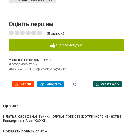
Оцініть першим
(
0
оцінок)
Я рекомендую
Ніхто ще не рекомендував
Авторизуйтесь
,
щоб оцінити і порекомендувати
Reddit
Telegram
Viber
WhatsApp
Про нас
Платья, сарафаны, туники, блузы, трикотаж отличного качества.
Размеры от S до XXXXL
Показати повний опис