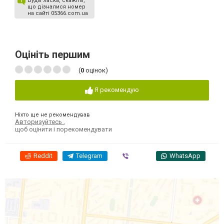
Будь ласка, скажіть,
що дізналися номер
на сайті 05366.com.ua
Оцініть першим
(
0
оцінок)
Я рекомендую
Ніхто ще не рекомендував
Авторизуйтесь
,
щоб оцінити і порекомендувати
Reddit
Telegram
Viber
WhatsApp