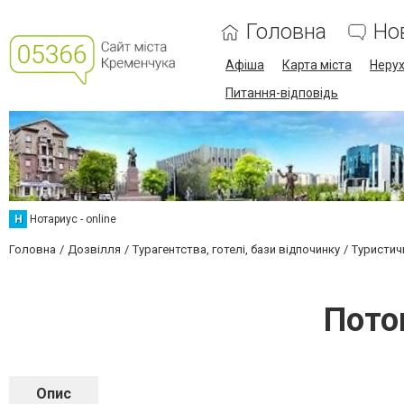
Головна
Но
Афіша
Карта міста
Нерух
Питання-відповідь
Н
Нотариус - online
Головна
Дозвілля
Турагентства, готелі, бази відпочинку
Туристич
Пото
Опис