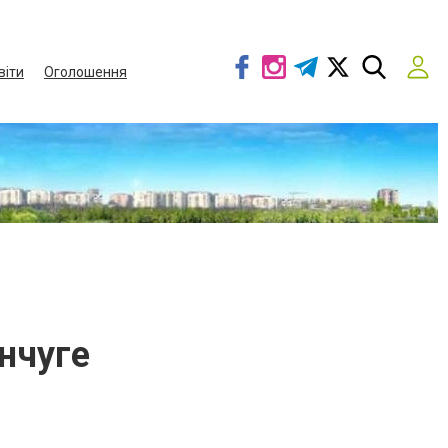
віти
Оголошення
нчуге