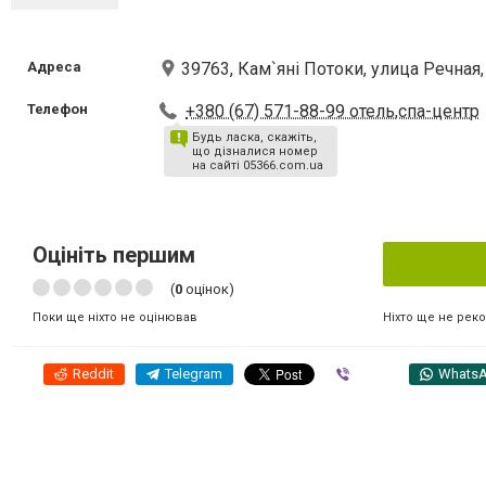
Адреса
39763, Кам`яні Потоки, улица Речная,
Телефон
+380 (67) 571-88-99 отель,спа-центр
Будь ласка, скажіть,
що дізналися номер
на сайті 05366.com.ua
Оцініть першим
(
0
оцінок)
Ніхто ще не рек
Поки ще ніхто не оцінював
Reddit
Telegram
Viber
Whats