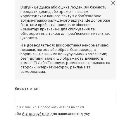
Відгук - це думка або оцінка людей, які бажають
передати досвід або враження іншим
користувачам нашого сайту з обов'язковою
аргументацією залишеного відгука. Це допоможе
багатьом прийняти правильне рішення.
Коментарі призначені для спілкування та
обговорення, а також для роз'яснення питань, що
цікавлять.
Не дозволяється:
використання ненормативної
лексики, погроз або образ; безпосереднє
порівняння з іншими конкуруючими компаніями;
безпідставні заяви, що ображають діяльність
компанії і / або її послуги; розміщення посилань на
сторонні інтернет-ресурси; реклама та
самореклама.
Введіть email:
Ваш e-mail не відображатиметься на сайті
або
Авторизуйтесь
для написання відгуку