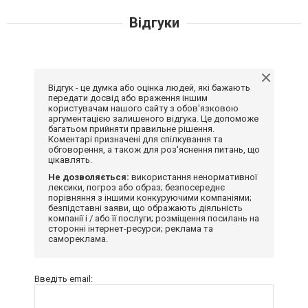
Відгуки
Відгук - це думка або оцінка людей, які бажають
передати досвід або враження іншим
користувачам нашого сайту з обов'язковою
аргументацією залишеного відгука. Це допоможе
багатьом прийняти правильне рішення.
Коментарі призначені для спілкування та
обговорення, а також для роз'яснення питань, що
цікавлять.
Не дозволяється:
використання ненормативної
лексики, погроз або образ; безпосереднє
порівняння з іншими конкуруючими компаніями;
безпідставні заяви, що ображають діяльність
компанії і / або її послуги; розміщення посилань на
сторонні інтернет-ресурси; реклама та
самореклама.
Введіть email: