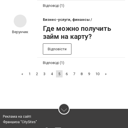
Відповіді (1)
Бизнес-услуги, финансы /
Где можно получить
Верунчик
займ на карту?
Відповісти
Відповіді (1)
«
1
2
3
4
5
6
7
8
9
10
»
Реклама на сайті
Франшиза "CitySites"