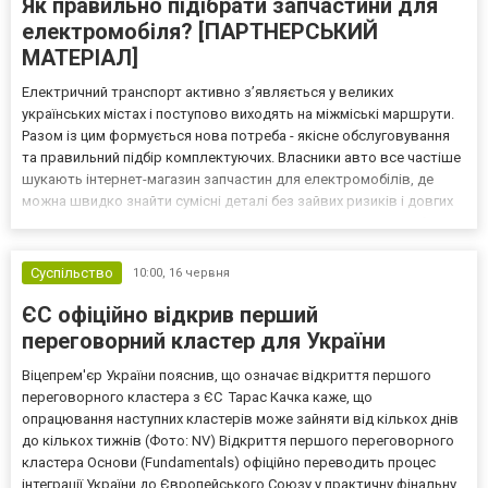
Як правильно підібрати запчастини для
електромобіля? [ПАРТНЕРСЬКИЙ
МАТЕРІАЛ]
Електричний транспорт активно з’являється у великих
українських містах і поступово виходять на міжміські маршрути.
Разом із цим формується нова потреба - якісне обслуговування
та правильний підбір комплектуючих. Власники авто все частіше
шукають інтернет-магазин запчастин для електромобілів, де
можна швидко знайти сумісні деталі без зайвих ризиків і довгих
очікувань. На перший погляд може здатися, що електромобіль
простіший за звичайне авто з двигуном внут...
Суспільство
10:00,
16 червня
ЄС офіційно відкрив перший
переговорний кластер для України
Віцепрем'єр України пояснив, що означає відкриття першого
переговорного кластера з ЄС Тарас Качка каже, що
опрацювання наступних кластерів може зайняти від кількох днів
до кількох тижнів (Фото: NV) Відкриття першого переговорного
кластера Основи (Fundamentals) офіційно переводить процес
інтеграції України до Європейського Союзу у практичну фінальну