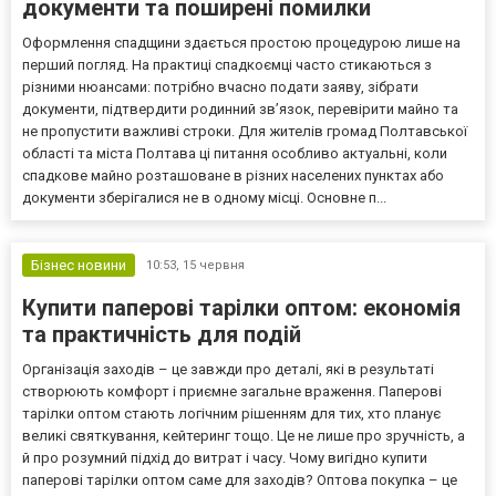
документи та поширені помилки
Оформлення спадщини здається простою процедурою лише на
перший погляд. На практиці спадкоємці часто стикаються з
різними нюансами: потрібно вчасно подати заяву, зібрати
документи, підтвердити родинний зв’язок, перевірити майно та
не пропустити важливі строки. Для жителів громад Полтавської
області та міста Полтава ці питання особливо актуальні, коли
спадкове майно розташоване в різних населених пунктах або
документи зберігалися не в одному місці. Основне п...
Бізнес новини
10:53,
15 червня
Купити паперові тарілки оптом: економія
та практичність для подій
Організація заходів – це завжди про деталі, які в результаті
створюють комфорт і приємне загальне враження. Паперові
тарілки оптом стають логічним рішенням для тих, хто планує
великі святкування, кейтеринг тощо. Це не лише про зручність, а
й про розумний підхід до витрат і часу. Чому вигідно купити
паперові тарілки оптом саме для заходів? Оптова покупка – це