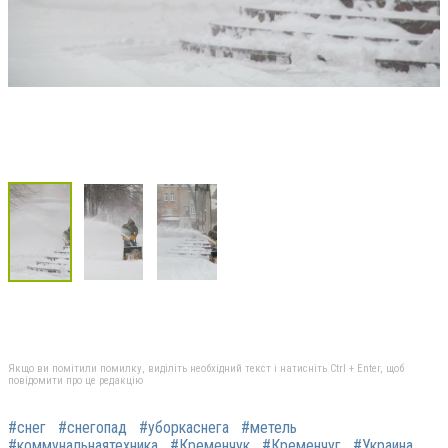
Якщо ви помітили помилку, виділіть необхідний текст і натисніть Ctrl + Enter, щоб
повідомити про це редакцію
#снег
#снегопад
#уборкаснега
#метель
#коммунальнаятехника
#Кременчук‬
#‎Кременчуг‬
#‎Украина‬