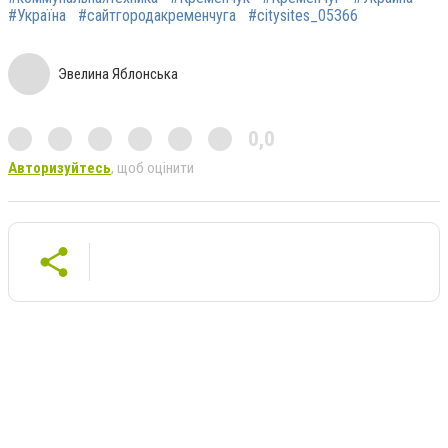
#‎Україна‬
#‎сайтгородакременчуга‬
#‎citysites_05366‬
Эвелина Яблонська
0,0
Авторизуйтесь
, щоб оцінити