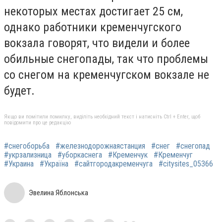
некоторых местах достигает 25 см,
однако работники кременчугского
вокзала говорят, что видели и более
обильные снегопады, так что проблемы
со снегом на кременчугском вокзале не
будет.
Якщо ви помітили помилку, виділіть необхідний текст і натисніть Ctrl + Enter, щоб
повідомити про це редакцію
#снегоборьба
#железнодорожнаястанция
#снег
#снегопад
#укрзализница
#уборкаснега
#Кременчук‬
#‎Кременчуг‬
#‎Украина‬
#‎Україна‬
#‎сайтгородакременчуга‬
#‎citysites_05366‬
Эвелина Яблонська