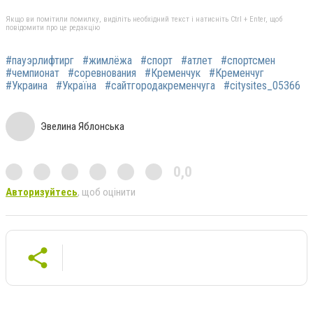
Якщо ви помітили помилку, виділіть необхідний текст і натисніть Ctrl + Enter, щоб
повідомити про це редакцію
#пауэрлифтирг
#жимлёжа
#спорт
#атлет
#спортсмен
#чемпионат
#соревнования
#Кременчук‬
#‎Кременчуг‬
#‎Украина‬
#‎Україна‬
#‎сайтгородакременчуга‬
#‎citysites_05366‬
Эвелина Яблонська
0,0
Авторизуйтесь
, щоб оцінити