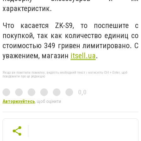
характеристик.
Что касается
ZK
-
S
9, то поспешите с
покупкой, так как количество единиц со
стоимостью 349 гривен лимитировано. С
уважением, магазин
itsell.ua
.
Якщо ви помітили помилку, виділіть необхідний текст і натисніть Ctrl + Enter, щоб
повідомити про це редакцію
0,0
Авторизуйтесь
, щоб оцінити