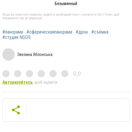
Безымянный
Якщо ви помітили помилку, виділіть необхідний текст і натисніть Ctrl + Enter, щоб
повідомити про це редакцію
#панорама
#сферическаяпанорама
#дрон
#съёмка
#студия NGDS
Эвелина Яблонська
0,0
Авторизуйтесь
, щоб оцінити