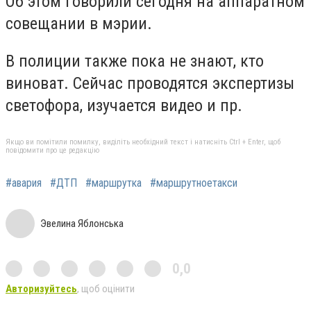
Об этом говорили сегодня на аппаратном
совещании в мэрии.
В полиции также пока не знают, кто
виноват. Сейчас проводятся экспертизы
светофора, изучается видео и пр.
Якщо ви помітили помилку, виділіть необхідний текст і натисніть Ctrl + Enter, щоб
повідомити про це редакцію
#авария
#ДТП
#маршрутка
#маршрутноетакси
Эвелина Яблонська
0,0
Авторизуйтесь
, щоб оцінити