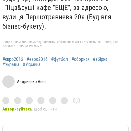
Піца&суші кафе "ЕЩЕ", за адресою,
вулиця Першотравнева 20а (Будівля
бізнес-букету).
Якщо ви помітили помилку, виділіть необхідний текст і натисніть Ctrl + Enter, щоб
повідомити про це редакцію
#євро2016
#евро2016
#футбол
#сборная
#збірна
#Україна
#Украина
Андриенко Анна
0,0
Авторизуйтесь
, щоб оцінити