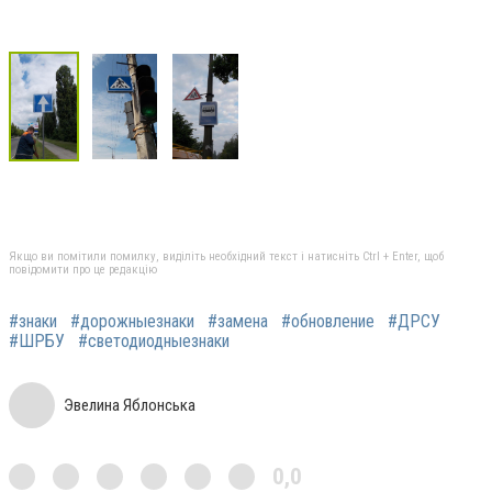
Якщо ви помітили помилку, виділіть необхідний текст і натисніть Ctrl + Enter, щоб
повідомити про це редакцію
#знаки
#дорожныезнаки
#замена
#обновление
#ДРСУ
#ШРБУ
#светодиодныезнаки
Эвелина Яблонська
0,0