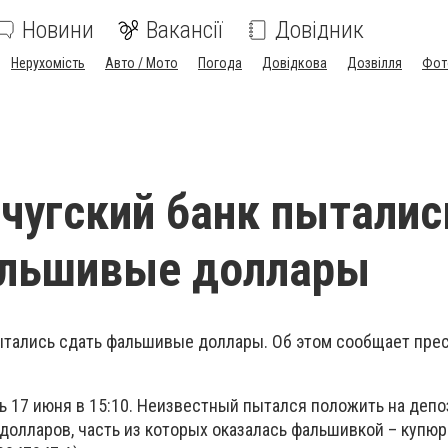
Новини
Вакансії
Довідник
Нерухомість
Авто / Мото
Погода
Довідкова
Дозвілля
Фот
чугский банк пыталис
альшивые доллары
ытались сдать фальшивые доллары. Об этом сообщает пре
 17 июня в 15:10. Неизвестный пытался положить на депо
долларов, часть из которых оказалась фальшивкой – купюр