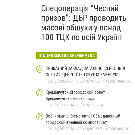
Спецоперація “Чесний
призов”: ДБР проводить
масові обшуки у понад
100 ТЦК по всій Україні
ПІДПРИЄМСТВА КРЕМЕНЧУКА
ПРИВАТНИЙ ЗАКЛАД ЗАГАЛЬНОЇ СЕРЕДНЬОЇ
ОСВІТИ ЛІЦЕЙ "ІТ СТЕП СКУЛ КРЕМЕНЧУК"
+380(50)426-07-51, +380(73)797-88-17, +380(67)899-09-16
Кременчугский городской совет |
Кременчуцька міська рада
+380(53)673-00-34, +380(53)673-00-34
Военкомат в Кременчуге | Объединенный
городской военный комиссариат
+380(53)662-00-54, +380(53)663-51-71, +380(53)662-10-35