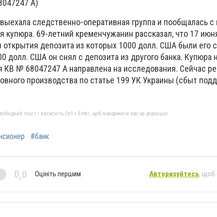
8047247 А)
выехала следственно-оперативная группа и пообщалась с 
 купюра. 69-летний кременчужанин рассказал, что 17 июня
ля открытия депозита из которых 1000 долл. США были его
00 долл. США он снял с депозита из другого банка. Купюра
я КВ № 68047247 А направлена на исследования. Сейчас р
ловного производства по статье 199 УК Украины (сбыт под
бхідний текст і натисніть Ctrl + Enter, щоб повідомити про це редакцію
нсионер
#банк
0,0
Оцініть першим
Авторизуйтесь
, щоб