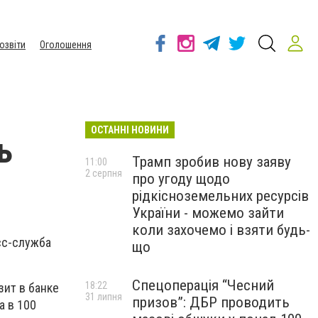
озвіти
Оголошення
ОСТАННІ НОВИНИ
ь
Трамп зробив нову заяву
11:00
2 серпня
про угоду щодо
рідкісноземельних ресурсів
України - можемо зайти
коли захочемо і взяти будь-
сс-служба
що
Спецоперація “Чесний
18:22
зит в банке
31 липня
призов”: ДБР проводить
а в 100