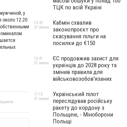
масові обшуки у понад 100
ТЦК по всій Україні
мужчиной, у
 около 12.20
Кабмін схвалив
15:42
 собственными
31 липня
законопроєкт про
 номиналом
скасування пільги на
ешается
посилки до €150
дельных
ЄС продовжив захист для
15:41
31 липня
українців до 2028 року та
змінив правила для
військовозобов'язаних
Український пілот
11:15
31 липня
переслідував російську
 оцінити
ракету до кордону з
Польщею, - Міноборони
Польщі