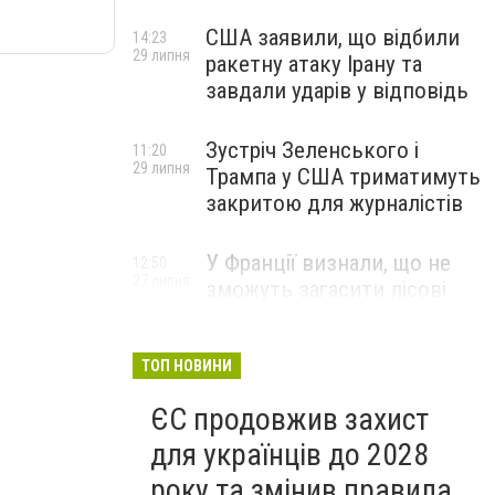
США заявили, що відбили
14:23
29 липня
ракетну атаку Ірану та
завдали ударів у відповідь
Зустріч Зеленського і
11:20
29 липня
Трампа у США триматимуть
закритою для журналістів
У Франції визнали, що не
12:50
27 липня
зможуть загасити лісові
пожежі біля Бордо до осені
ТОП НОВИНИ
ЄС продовжив захист
для українців до 2028
року та змінив правила