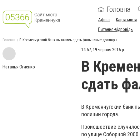
Головна
Афіша
Карта міста
Питання-відповідь
Головна
В Кременчугский банк пытались сдать фальшивые доллары
14:57, 19 червня 2016 р.
В Кремен
Наталья Огиенко
сдать ф
В Кременчугский банк п
полиции города.
Происшествие случилось
по улице Соборной 2000 