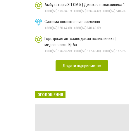
Амбулаторія ЗП-СМ 5 | Детская поликлиника 1
+380(53)675-84-19, +380(50)356-94-69, +380(67)540-73-87
Система сповіщення населення
+380(67)350-44-68, +380(67)340-49-59
Городская автозаводская поликлиника |
медсанчасть КрАз
+380(53)676-62-99, +380(53)677-48-88, +380(53)677-32-74, +380536766187
Додати підприємство
ОГОЛОШЕННЯ