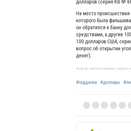
долларов (серия КВ № 6
На место происшествия 
которого была фальшивая
он обратился к банку д
средствами, а другие 10
100 долларов США, сери
вопрос об открытии уго
денег).
Якщо ви помітили помилку, виділіть нео
#подделка
#доллары
#пе