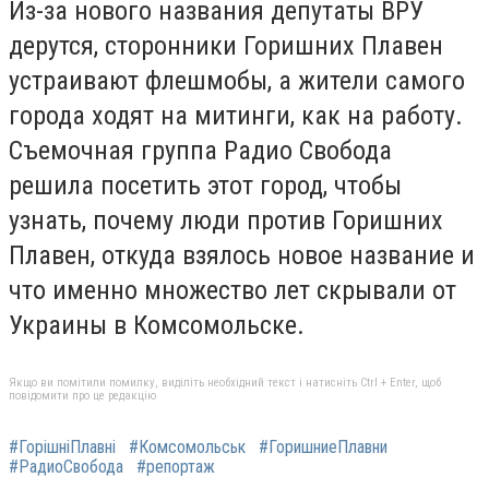
Из-за нового названия депутаты ВРУ
дерутся, сторонники Горишних Плавен
устраивают флешмобы, а жители самого
города ходят на митинги, как на работу.
Съемочная группа Радио Свобода
решила посетить этот город, чтобы
узнать, почему люди против Горишних
Плавен, откуда взялось новое название и
что именно множество лет скрывали от
Украины в Комсомольске.
Якщо ви помітили помилку, виділіть необхідний текст і натисніть Ctrl + Enter, щоб
повідомити про це редакцію
#ГорішніПлавні
#Комсомольськ
#ГоришниеПлавни
#РадиоСвобода
#репортаж