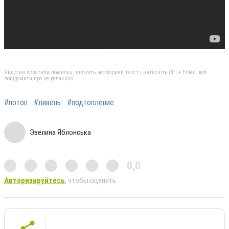
Якщо ви помітили помилку, виділіть необхідний текст і натисніть Ctrl + Enter, щоб
повідомити про це редакцію
#потоп
#ливень
#подтопление
Эвелина Яблонська
0,0
Авторизируйтесь
, чтобы оценить