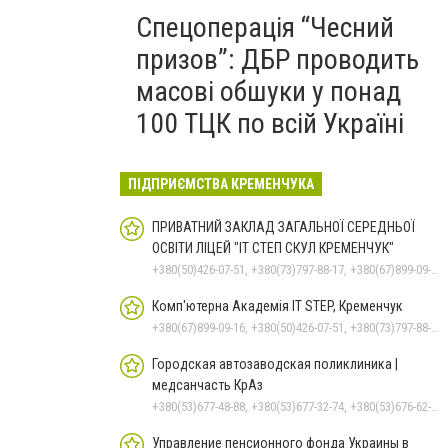
Спецоперація “Чесний
призов”: ДБР проводить
масові обшуки у понад
100 ТЦК по всій Україні
ПІДПРИЄМСТВА КРЕМЕНЧУКА
ПРИВАТНИЙ ЗАКЛАД ЗАГАЛЬНОЇ СЕРЕДНЬОЇ
ОСВІТИ ЛІЦЕЙ "ІТ СТЕП СКУЛ КРЕМЕНЧУК"
+380(50)426-07-51, +380(73)797-88-17, +380(67)899-09-16
Комп'ютерна Академія IT STEP, Кременчук
+380(67)899-09-16, +380(50)426-07-51, +380(73)797-88-17
Городская автозаводская поликлиника |
медсанчасть КрАз
+380(53)677-48-88, +380(53)677-32-74, +380(53)676-62-99, +380536766187
Управление пенсионного фонда Украины в