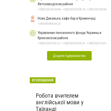
Автозаводском районе
+380(53)678-08-86, +380(53)678-08-74, +380(53)678-08-83, +380(53)678-08-41, +380(53)678-09-05
Нова Диканька, кафе-бар в Кременчуці
+380(96)904-63-23
Управление пенсионного фонда Украины в
Крюковском районе
+380(53)675-81-37, +380(53)678-09-01, +380(53)675-81-32, +380(53)675-81-40, +380(53)675-81-33, +380(53)675-81-38, +380(53)675-81-31, +380(53)678-08-87
Додати підприємство
ОГОЛОШЕННЯ
Робота вчителем
англійської мови у
Таїланді