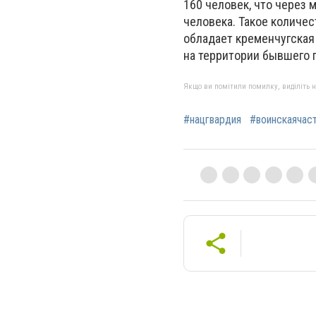
160 человек, что через 
человека. Такое количес
обладает кременчугская 
на территории бывшего г
Якщо ви помітили помилку, виділіть нео
#нацгвардия
#воинскаячас