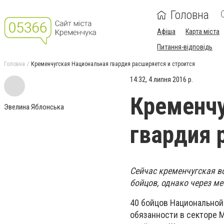
Головна
Афіша
Карта міста
Питання-відповідь
Головна
Кременчугская Национальная гвардия расширяется и строится
14:32, 4 липня 2016 р.
Кременчу
Эвелина Яблонська
гвардия 
Сейчас кременчугская в
бойцов, однако через м
40 бойцов Национальной
обязанности в секторе 