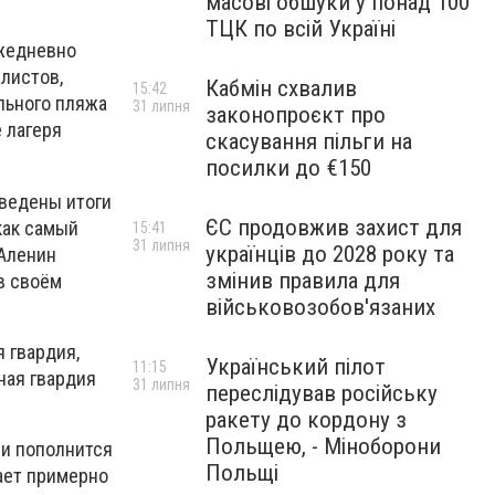
масові обшуки у понад 100
ТЦК по всій Україні
ежедневно
листов,
Кабмін схвалив
15:42
льного пляжа
31 липня
законопроєкт про
 лагеря
скасування пільги на
посилки до €150
дведены итоги
ЄС продовжив захист для
как самый
15:41
31 липня
українців до 2028 року та
 Аленин
змінив правила для
в своём
військовозобов'язаних
 гвардия,
Український пілот
11:15
ная гвардия
31 липня
переслідував російську
ракету до кордону з
Польщею, - Міноборони
ии пополнится
Польщі
ает примерно