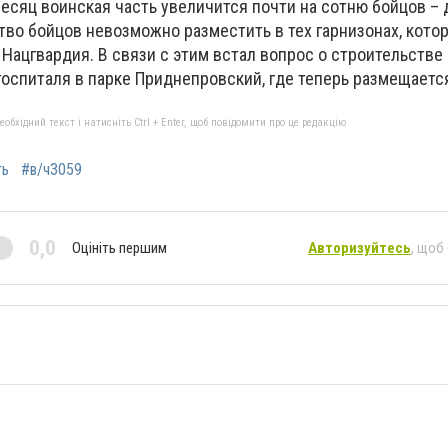
месяц воинская часть увеличится почти на сотню бойцов – 
тво бойцов невозможно разместить в тех гарнизонах, кот
Нацгвардия. В связи с этим встал вопрос о строительстве
оспиталя в парке Приднепровский, где теперь размещается
бхідний текст і натисніть Ctrl + Enter, щоб повідомити про це редакцію
ть
#в/ч3059
0,0
Оцініть першим
Авторизуйтесь
, щоб