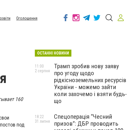
озвіти
Оголошення
ОСТАННІ НОВИНИ
Трамп зробив нову заяву
11:00
2 серпня
про угоду щодо
ся
рідкісноземельних ресурсів
України - можемо зайти
коли захочемо і взяти будь-
тывает 160
що
Спецоперація “Чесний
18:22
свои
31 липня
призов”: ДБР проводить
-постов под