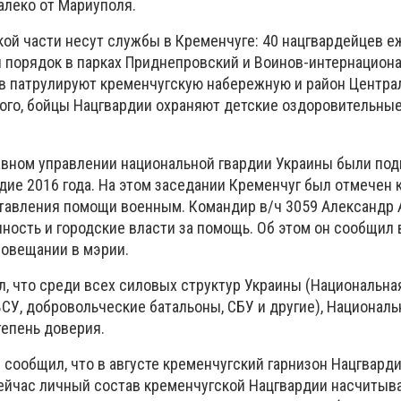
леко от Мариуполя.
ой части несут службы в Кременчуге: 40 нацгвардейцев 
порядок в парках Приднепровский и Воинов-интернациона
в патрулируют кременчугскую набережную и район Центра
того, бойцы Нацгвардии охраняют детские оздоровительные
авном управлении национальной гвардии Украины были по
дие 2016 года. На этом заседании Кременчуг был отмечен 
тавления помощи военным. Командир в/ч 3059 Александр
ность и городские власти за помощь. Об этом он сообщил 
совещании в мэрии.
, что среди всех силовых структур Украины (Национальная
СУ, добровольческие батальоны, СБУ и другие), Националь
епень доверия.
 сообщил, что в августе кременчугский гарнизон Нацгвард
ейчас личный состав кременчугской Нацгвардии насчитыв