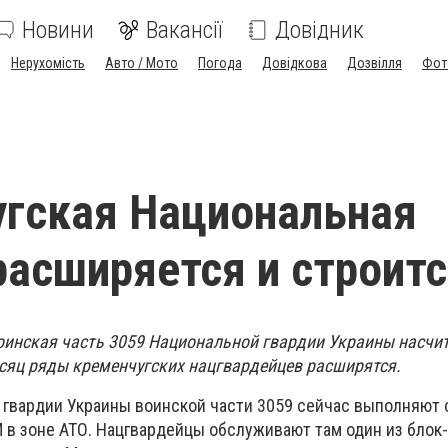
Новини
Вакансії
Довідник
Нерухомість
Авто / Мото
Погода
Довідкова
Дозвілля
Фот
гская Национальная
расширяется и строит
оинская часть 3059 Национальной гвардии Украины насчи
есяц ряды кременчугских нацгвардейцев расширятся.
 гвардии Украины воинской части 3059 сейчас выполняют 
М в зоне АТО. Нацгвардейцы обслуживают там один из блок