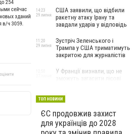
до 254
орыми сейчас
США заявили, що відбили
14:23
29 липня
 новых зданий
ракетну атаку Ірану та
 в/ч 3059.
завдали ударів у відповідь
Зустріч Зеленського і
11:20
29 липня
Трампа у США триматимуть
закритою для журналістів
У Франції визнали, що не
12:50
 оцінити
27 липня
зможуть загасити лісові
пожежі біля Бордо до осені
ТОП НОВИНИ
ЄС продовжив захист
для українців до 2028
року та змінив правила