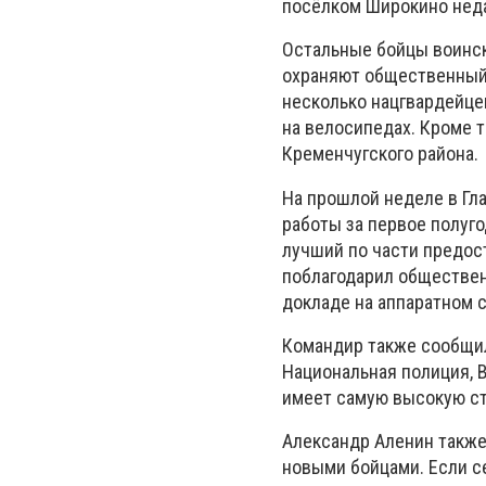
посёлком Широкино неда
Остальные бойцы воинск
охраняют общественный 
несколько нацгвардейце
на велосипедах. Кроме 
Кременчугского района.
На прошлой неделе в Гл
работы за первое полуго
лучший по части предос
поблагодарил обществен
докладе на аппаратном 
Командир также сообщил
Национальная полиция, В
имеет самую высокую ст
Александр Аленин также
новыми бойцами. Если с