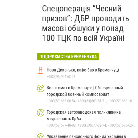
Спецоперація “Чесний
призов”: ДБР проводить
масові обшуки у понад
100 ТЦК по всій Україні
ПІДПРИЄМСТВА КРЕМЕНЧУКА
Нова Диканька, кафе-бар в Кременчуці
+380(96)904-63-23
Военкомат в Кременчуге | Объединенный
городской военный комиссариат
+380(53)662-00-54, +380(53)663-51-71, +380(53)662-10-35
Городская автозаводская поликлиника |
медсанчасть КрАз
+380(53)677-48-88, +380(53)677-32-74, +380(53)676-62-99, +380536766187
Управление пенсионного фонда Украины в