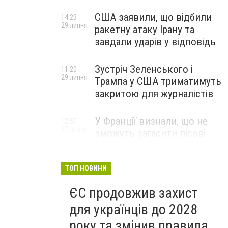
США заявили, що відбили
14:23
29 липня
ракетну атаку Ірану та
завдали ударів у відповідь
Зустріч Зеленського і
11:20
29 липня
Трампа у США триматимуть
закритою для журналістів
У Франції визнали, що не
12:50
27 липня
зможуть загасити лісові
пожежі біля Бордо до осені
ТОП НОВИНИ
ЄС продовжив захист
для українців до 2028
року та змінив правила