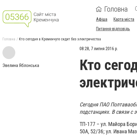
Головна
Афіша
Карта міста
Питання-відповідь
Головна
Кто сегодня в Кременчуге сидит без электричества
08:28, 7 липня 2016 р.
Кто сего
Эвелина Яблонська
электрич
Сегодня ПАО Полтаваоб
подстанциях. В связи с э
ТП-177 – ул. Майора Борищ
50А, 52/36; ул. Ивана Ма