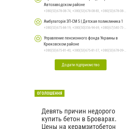
Автозаводском районе
+380(53)678-08-74, +380(53)678-08-83, +380(53)678-08-41, +380(53)678-08-86, +380(53)678-09-05
Амбулаторія ЗП-СМ 5 | Детская поликлиника 1
+380(53)675-84-19, +380(50)356-94-69, +380(67)540-73-87
Управление пенсионного фонда Украины в
Крюковском районе
+380(53)675-81-40, +380(53)675-81-37, +380(53)678-09-01, +380(53)675-81-32, +380(53)675-81-33, +380(53)675-81-38, +380(53)675-81-31, +380(53)678-08-87
Додати підприємство
ОГОЛОШЕННЯ
Девять причин недорого
купить бетон в Броварах.
Цены на керамзитобетон