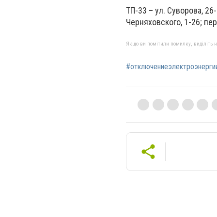
ТП-33 – ул. Суворова, 26-
Черняховского, 1-26; пер
Якщо ви помітили помилку, виділіть нео
#отключениеэлектроэнерги