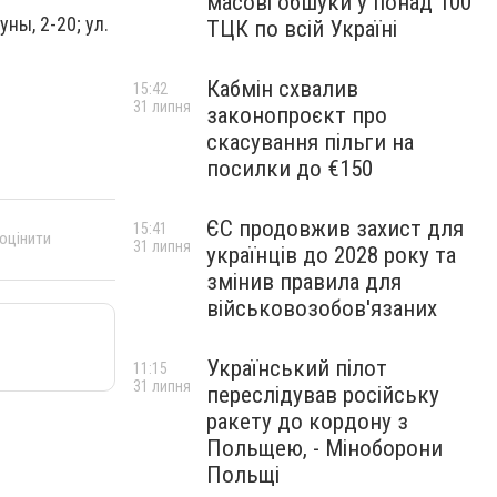
масові обшуки у понад 100
уны, 2-20; ул.
ТЦК по всій Україні
Кабмін схвалив
15:42
31 липня
законопроєкт про
скасування пільги на
посилки до €150
ЄС продовжив захист для
15:41
 оцінити
31 липня
українців до 2028 року та
змінив правила для
військовозобов'язаних
Український пілот
11:15
31 липня
переслідував російську
ракету до кордону з
Польщею, - Міноборони
Польщі