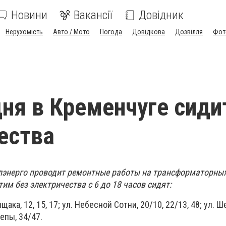
Новини
Вакансії
Довідник
Нерухомість
Авто / Мото
Погода
Довідкова
Дозвілля
Фот
дня в Кременчуге сиди
ества
лэнерго проводит ремонтные работы на трансформаторны
тим без электричества с 6 до 18 часов сидят:
ака, 12, 15, 17; ул. Небесной Сотни, 20/10, 22/13, 48; ул. Ш
зепы, 34/47.