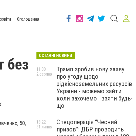
озвіти
Оголошення
ОСТАННІ НОВИНИ
т без
Трамп зробив нову заяву
11:00
2 серпня
про угоду щодо
рідкісноземельних ресурсів
України - можемо зайти
коли захочемо і взяти будь-
х
що
Спецоперація “Чесний
18:22
евченко, 50,
31 липня
призов”: ДБР проводить