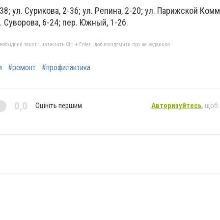
38; ул. Сурикова, 2-36; ул. Репина, 2-20; ул. Парижской Комм
. Суворова, 6-24; пер. Южный, 1-26.
бхідний текст і натисніть Ctrl + Enter, щоб повідомити про це редакцію
и
#ремонт
#профилактика
0,0
Оцініть першим
Авторизуйтесь
, щоб