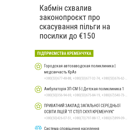
Кабмін схвалив
законопроєкт про
скасування пільги на
посилки до €150
ПІДПРИЄМСТВА КРЕМЕНЧУКА
Городская автозаводская поликлиника |
медсанчасть КрАз
+380(53)677-48-88, +380(53)677-32-74, +380(53)676-62-99, +380536766187
Амбулаторія ЗП-СМ 5 | Детская поликлиника 1
+380(50)356-94-69, +380(53)675-84-19, +380(67)540-73-87
ПРИВАТНИЙ ЗАКЛАД ЗАГАЛЬНОЇ СЕРЕДНЬОЇ
ОСВІТИ ЛІЦЕЙ "ІТ СТЕП СКУЛ КРЕМЕНЧУК"
+380(50)426-07-51, +380(73)797-88-17, +380(67)899-09-16
Система сповіщення населення