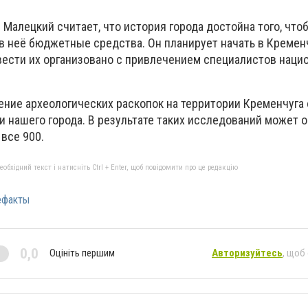
Малецкий считает, что история города достойна того, что
 в неё бюджетные средства. Он планирует начать в Кремен
вести их организовано с привлечением специалистов наци
ение археологических раскопок на территории Кременчуга
 нашего города. В результате таких исследований может о
 все 900.
бхідний текст і натисніть Ctrl + Enter, щоб повідомити про це редакцію
ефакты
0,0
Оцініть першим
Авторизуйтесь
, щоб