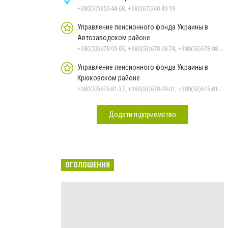
+380(67)350-44-68, +380(67)340-49-59
Управление пенсионного фонда Украины в
Автозаводском районе
+380(53)678-09-05, +380(53)678-08-74, +380(53)678-08-83, +380(53)678-08-41, +380(53)678-08-86
Управление пенсионного фонда Украины в
Крюковском районе
+380(53)675-81-37, +380(53)678-09-01, +380(53)675-81-32, +380(53)675-81-40, +380(53)675-81-33, +380(53)675-81-38, +380(53)675-81-31, +380(53)678-08-87
Додати підприємство
ОГОЛОШЕННЯ