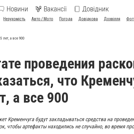
Новини
Вакансії
Довідник
Нерухомість
Авто / Мото
Погода
Довідкова
Дозвілля
Фот
 лет, а все 900
тате проведения раск
азаться, что Кременч
т, а все 900
жет Кременчуга будут закладываться средства на проведе
ок, чтобы артефакты находились не случайно, во время пр