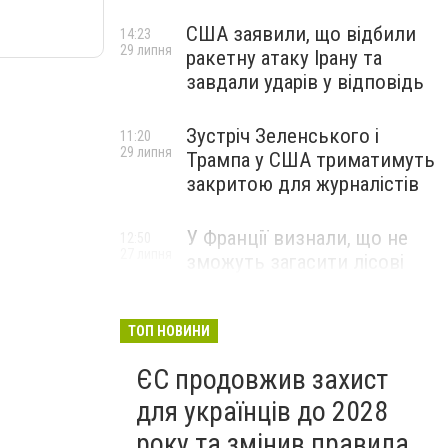
США заявили, що відбили
14:23
29 липня
ракетну атаку Ірану та
завдали ударів у відповідь
Зустріч Зеленського і
11:20
29 липня
Трампа у США триматимуть
закритою для журналістів
У Франції визнали, що не
12:50
27 липня
зможуть загасити лісові
пожежі біля Бордо до осені
ТОП НОВИНИ
ЄС продовжив захист
для українців до 2028
року та змінив правила