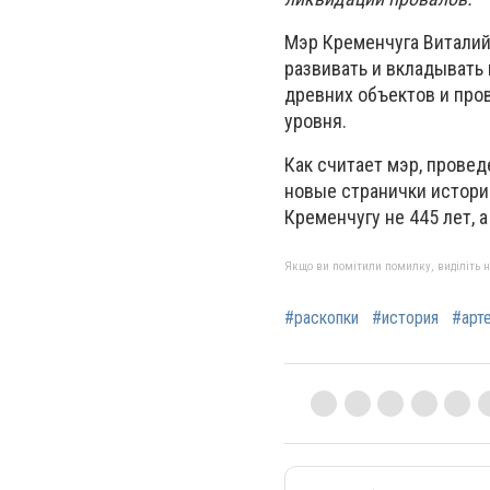
Мэр Кременчуга Виталий 
развивать и вкладывать
древних объектов и про
уровня.
Как считает мэр, провед
новые странички истории
Кременчугу не 445 лет, а
Якщо ви помітили помилку, виділіть нео
#раскопки
#история
#арт