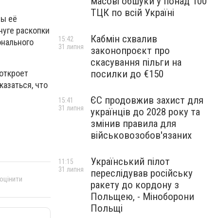
масові обшуки у понад 100
ТЦК по всій Україні
бы её
чуге раскопки
Кабмін схвалив
15:42
онального
31 липня
законопроєкт про
скасування пільги на
посилки до €150
 откроет
казаться, что
ЄС продовжив захист для
15:41
31 липня
українців до 2028 року та
змінив правила для
військовозобов'язаних
Український пілот
11:15
31 липня
переслідував російську
 оцінити
ракету до кордону з
Польщею, - Міноборони
Польщі