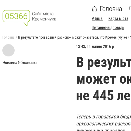
Головна
Афіша
Карта міста
Питання-відповідь
Головна
В результате проведения раскопок может оказаться, что Кременчугу не 445
13:43, 11 липня 2016 р.
В резуль
Эвелина Яблонська
может ок
не 445 ле
Теперь в городской бюд
археологических раскоп
ликвидации провалов.