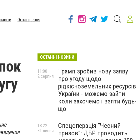
озвіти
Оголошення
ОСТАННІ НОВИНИ
опок
Трамп зробив нову заяву
11:00
2 серпня
про угоду щодо
угу
рідкісноземельних ресурсів
України - можемо зайти
коли захочемо і взяти будь-
що
ние
Спецоперація “Чесний
18:22
31 липня
оведения
призов”: ДБР проводить