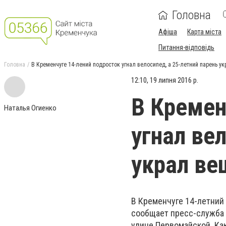
Головна
Афіша
Карта міста
Питання-відповідь
Головна
В Кременчуге 14-лений подросток угнал велосипед, а 25-летний парень ук
12:10, 19 липня 2016 р.
В Кремен
Наталья Огиенко
угнал ве
украл ве
В Кременчуге 14-летний 
сообщает пресс-служба 
улице Первомайской. Как