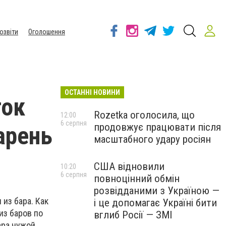
озвіти
Оголошення
ОСТАННІ НОВИНИ
ток
Rozetka оголосила, що
12:00
6 серпня
продовжує працювати після
арень
масштабного удару росіян
США відновили
10:20
6 серпня
повноцінний обмін
розвідданими з Україною —
 из бара. Как
і це допомагає Україні бити
из баров по
вглиб Росії — ЗМІ
ара чужой