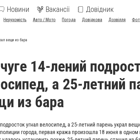
Новини
Вакансії
Довідник
Нерухомість
Авто / Мото
Погода
Довідкова
Дозвілля
Фот
рал вещи из бара
чуге 14-лений подрос
лосипед, а 25-летний п
щи из бара
подросток угнал велосипед, а 25-летний парень украл вещи
полиции города, первая кража произошла 18 июня в одном 
 удалось установить позже, 25-летний парень стащил из б