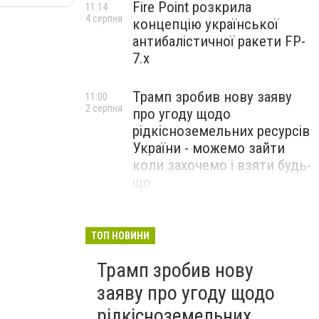
Fire Point розкрила
11:14
4 серпня
концепцію української
антибалістичної ракети FP-
7.x
Трамп зробив нову заяву
11:00
2 серпня
про угоду щодо
рідкісноземельних ресурсів
України - можемо зайти
коли захочемо і взяти будь-
що
Спецоперація “Чесний
18:22
31 липня
призов”: ДБР проводить
ТОП НОВИНИ
масові обшуки у понад 100
Трамп зробив нову
ТЦК по всій Україні
заяву про угоду щодо
рідкісноземельних