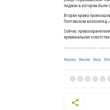
пиджак в котором были т
Вторая кража произошла 
Полтавском велосипед «В
Сейчас правоохранители
криминальная ответстве
Якщо ви помітили помилку, виділіть нео
#кража
#велик
#вор
#ба