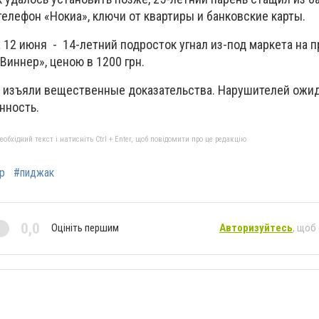
елефон «Нокиа», ключи от квартиры и банковские карты.
12 июня - 14-летний подросток угнал из-под маркета на 
иннер», ценою в 1200 грн.
 изъяли вещественные доказательства. Нарушителей ожи
нность.
бхідний текст і натисніть Ctrl + Enter, щоб повідомити про це редакцію
р
#пиджак
0,0
Оцініть першим
Авторизуйтесь
, щоб