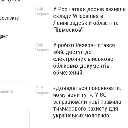
У Росії атаки дронів зазнали
14:48
4 серпня
склади Wildberries в
проспекте
Ленінградській області та
Підмосков’ї
дает
У роботі Резерв+ стався
13:00
4 серпня
збій: доступ до
електронних військово-
облікових документів
обмежений
«Доведеться пояснювати,
12:19
 оцінити
4 серпня
чому вони тут». У ЄС
запрацювали нові правила
тимчасового захисту для
українських чоловіків