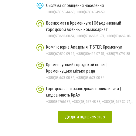
Система сповіщення населення
+380(67)350-44-68, +380(67)340-49-59
Военкомат в Кременчуге | Объединенный
городской военный комиссариат
+380(53)662-00-54, +380(53)663-51-71, +380(53)662-10-35
Комп'ютерна Академія IT STEP, Кременчук
+380(67)899-09-16, +380(50)426-07-51, +380(73)797-88-17
Кременчугский городской совет |
Кременчуцька міська рада
+380(53)673-00-34, +380(53)673-00-34
Городская автозаводская поликлиника |
медсанчасть КрАз
+380536766187, +380(53)677-48-88, +380(53)677-32-74, +380(53)676-62-99
Додати підприємство