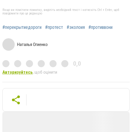
Якщо ви помітили помилку, виділіть необхідний текст і натисніть Ctrl + Enter, щоб
повідомити про це редакцію
#перекрытиедороги
#протест
#эколоия
#противвони
Наталья Огиенко
0,0
Авторизуйтесь
, щоб оцінити