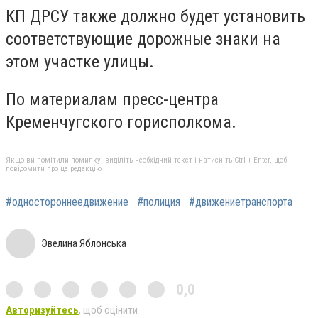
КП ДРСУ также должно будет установить
соответствующие дорожные знаки на
этом участке улицы.
По материалам пресс-центра
Кременчугского горисполкома.
Якщо ви помітили помилку, виділіть необхідний текст і натисніть Ctrl + Enter, щоб
повідомити про це редакцію
#одностороннеедвижение
#полиция
#движениетранспорта
Эвелина Яблонська
0,0
Авторизуйтесь
, щоб оцінити