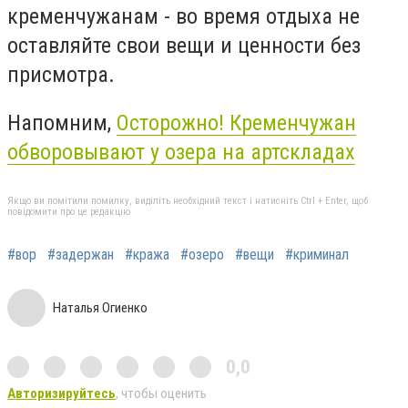
кременчужанам - во время отдыха не
оставляйте свои вещи и ценности без
присмотра.
Напомним,
Осторожно! Кременчужан
обворовывают у озера на артскладах
Якщо ви помітили помилку, виділіть необхідний текст і натисніть Ctrl + Enter, щоб
повідомити про це редакцію
#вор
#задержан
#кража
#озеро
#вещи
#криминал
Наталья Огиенко
0,0
Авторизируйтесь
, чтобы оценить