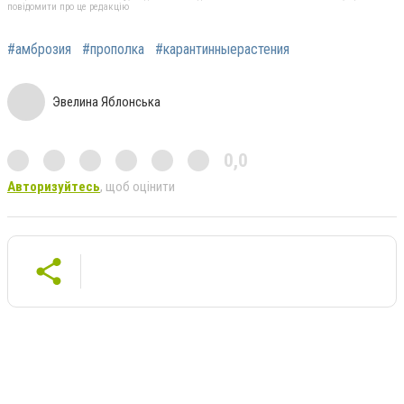
повідомити про це редакцію
#амброзия
#прополка
#карантинныерастения
Эвелина Яблонська
0,0
Авторизуйтесь
, щоб оцінити