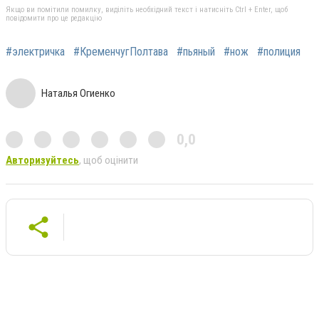
Якщо ви помітили помилку, виділіть необхідний текст і натисніть Ctrl + Enter, щоб
повідомити про це редакцію
#электричка
#КременчугПолтава
#пьяный
#нож
#полиция
Наталья Огиенко
0,0
Авторизуйтесь
, щоб оцінити