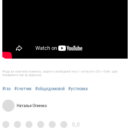
Якщо ви помітили помилку, виділіть необхідний текст і натисніть Ctrl + Enter, щоб
повідомити про це редакцію
#газ
#счетчик
#общедомовой
#устновка
Наталья Огиенко
0,0