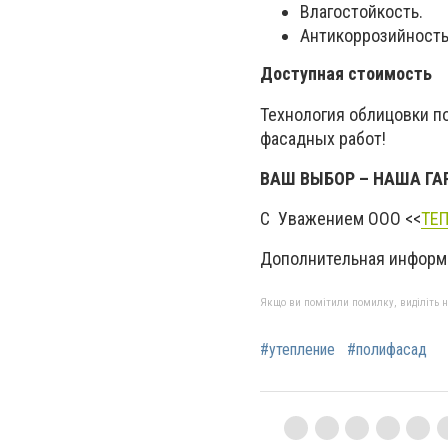
Влагостойкость.
Антикоррозийность
Доступная стоимость
Технология облицовки п
фасадных работ!
ВАШ ВЫБОР – НАША ГАР
С Уважением ООО <<
ТЕП
Дополнительная информа
Якщо ви помітили помилку, виділіть нео
#утепление
#полифасад