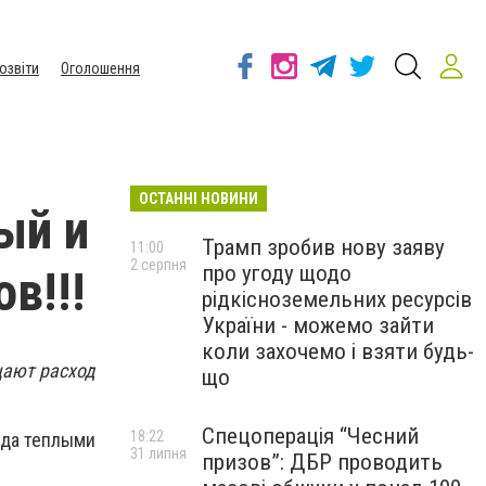
озвіти
Оголошення
ОСТАННІ НОВИНИ
ый и
Трамп зробив нову заяву
11:00
2 серпня
про угоду щодо
в!!!
рідкісноземельних ресурсів
України - можемо зайти
коли захочемо і взяти будь-
щают расход
що
Спецоперація “Чесний
18:22
ада теплыми
31 липня
призов”: ДБР проводить