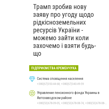
Трамп зробив нову
заяву про угоду щодо
рідкісноземельних
ресурсів України -
можемо зайти коли
захочемо і взяти будь-
що
ПІДПРИЄМСТВА КРЕМЕНЧУКА
Система сповіщення населення
+380(67)350-44-68, +380(67)340-49-59
Управление пенсионного фонда Украины в
Автозаводском районе
+380(53)678-09-05, +380(53)678-08-74, +380(53)678-08-83, +380(53)678-08-41, +380(53)678-08-86