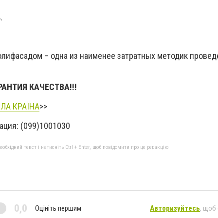
.
олифасадом – одна из наименее затратных методик провед
АНТИЯ КАЧЕСТВА!!!
ЛА КРАЇНА
>>
ция: (099)1001030
бхідний текст і натисніть Ctrl + Enter, щоб повідомити про це редакцію
0,0
Оцініть першим
Авторизуйтесь
, щоб