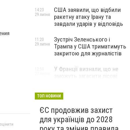
США заявили, що відбили
14:23
29 липня
ракетну атаку Ірану та
завдали ударів у відповідь
ения
Зустріч Зеленського і
11:20
29 липня
Трампа у США триматимуть
закритою для журналістів
У Франції визнали, що не
12:50
27 липня
зможуть загасити лісові
пожежі біля Бордо до осені
ТОП НОВИНИ
ЄС продовжив захист
для українців до 2028
 оцінити
року та змінив правила