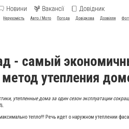
Новини
Вакансії
Довідник
Нерухомість
Авто / Мото
Погода
Довідкова
Дозвілля
Фот
д - самый экономичн
метод утепления домо
стики, утепленные дома за один сезон эксплуатации сокра
%.
максимально тепло!!! Речь идет о наружном утеплении фас