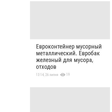
Евроконтейнер мусорный
металлический. Евробак
железный для мусора,
отходов
19
13:14, 26 липня