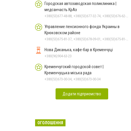
Городская автозаводская поликлиника |
медсанчасть КрАз
+380(53)677-48-88, +380(53)677-32-74, +380(53)676-62-99, +380536766187
Управление пенсионного фонда Украины в
Крюковском районе
+380(53)675-81-37, +380(53)678-09-01, +380(53)675-81-32, +380(53)675-81-40, +380(53)675-81-33, +380(53)675-81-38, +380(53)675-81-31, +380(53)678-08-87
Нова Диканька, кафе-бар в Кременчуці
+380(96)904-63-23
Кременчугский городской совет |
Кременчуцька міська рада
+380(53)673-00-34, +380(53)673-00-34
Додати підприємство
ОГОЛОШЕННЯ