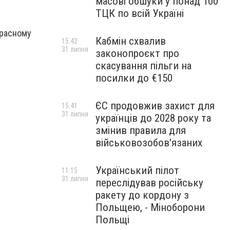
масові обшуки у понад 100
ТЦК по всій Україні
красному
Кабмін схвалив
15:42
31 липня
законопроєкт про
скасування пільги на
посилки до €150
ЄС продовжив захист для
15:41
31 липня
українців до 2028 року та
змінив правила для
військовозобов'язаних
Український пілот
11:15
31 липня
переслідував російську
ракету до кордону з
Польщею, - Міноборони
Польщі