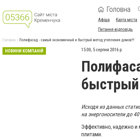
Головна
Афіша
Карта міста
Питання-відповідь
Головна
Полифасад - самый экономичный и быстрый метод утепления домов!!!
15:00, 5 серпня 2016 р.
НОВИНИ КОМПАНІЙ
Полифаса
быстрый 
Исходя из данных стати
на энергоносители до 40
Эффективно, надежно и 
плитами.