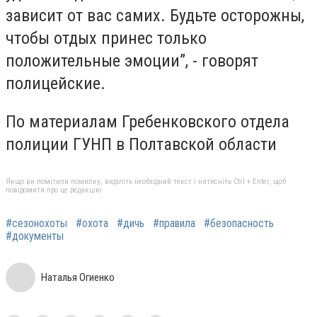
зависит от вас самих. Будьте осторожны,
чтобы отдых принес только
положительные эмоции”, - говорят
полицейские.
По материалам Гребенковского отдела
полиции ГУНП в Полтавской области
Якщо ви помітили помилку, виділіть необхідний текст і натисніть Ctrl + Enter, щоб
повідомити про це редакцію
#сезонохоты
#охота
#дичь
#правила
#безопасность
#документы
Наталья Огиенко