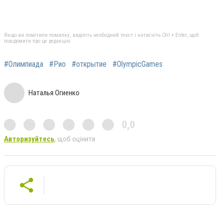
Якщо ви помітили помилку, виділіть необхідний текст і натисніть Ctrl + Enter, щоб
повідомити про це редакцію
#Олимпиада
#Рио
#открытие
#OlympicGames
Наталья Огиенко
0,0
Авторизуйтесь
, щоб оцінити