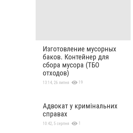
Изготовление мусорных
баков. Контейнер для
сбора мусора (ТБО
отходов)
19
13:14, 26 липня
Адвокат у кримінальних
справах
1
10:42, 5 серпня