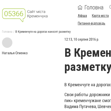
Головна
Афіша
Карта міста
Питання-відповідь
Головна
В Кременчуге на дорогах наносят разметку
12:13, 10 серпня 2016 р.
В Кремен
Наталья Огиенко
разметк
В Кременчуге на дорогах
Свои работы дорожники н
пик» кременчужане смогл
Вадима Пугачева, Шевчен