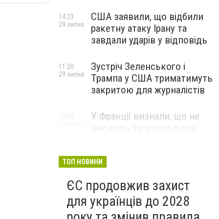
США заявили, що відбили
14:23
29 липня
ракетну атаку Ірану та
завдали ударів у відповідь
Зустріч Зеленського і
11:20
29 липня
Трампа у США триматимуть
закритою для журналістів
У Франції визнали, що не
12:50
27 липня
зможуть загасити лісові
пожежі біля Бордо до осені
ТОП НОВИНИ
ЄС продовжив захист
для українців до 2028
року та змінив правила