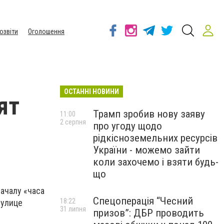
озвіти
Оголошення
ОСТАННІ НОВИНИ
ят
Трамп зробив нову заяву
11:00
2 серпня
про угоду щодо
рідкісноземельних ресурсів
України - можемо зайти
коли захочемо і взяти будь-
що
ачалу «часа
Спецоперація “Чесний
18:22
 улице
31 липня
призов”: ДБР проводить