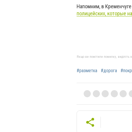
Напомним, в Кременчуг
полицейских, которые на
Якщо ви помітили помилку, виділіть нео
#разметка
#дорога
#покр