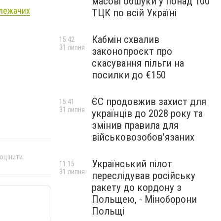
масові обшуки у понад 100
 лежачих
ТЦК по всій Україні
Кабмін схвалив
15:42
31 липня
законопроєкт про
скасування пільги на
посилки до €150
ЄС продовжив захист для
15:41
31 липня
українців до 2028 року та
змінив правила для
військовозобов'язаних
 оцінити
Український пілот
11:15
31 липня
переслідував російську
ракету до кордону з
Польщею, - Міноборони
Польщі