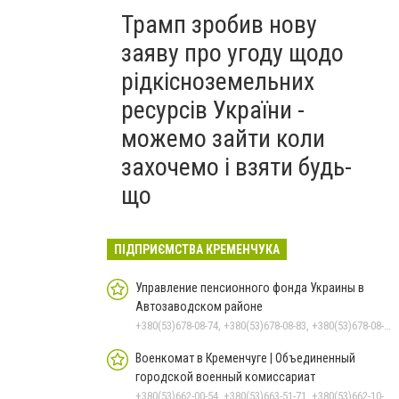
Трамп зробив нову
заяву про угоду щодо
рідкісноземельних
ресурсів України -
можемо зайти коли
захочемо і взяти будь-
що
ПІДПРИЄМСТВА КРЕМЕНЧУКА
Управление пенсионного фонда Украины в
Автозаводском районе
+380(53)678-08-74, +380(53)678-08-83, +380(53)678-08-41, +380(53)678-08-86, +380(53)678-09-05
Военкомат в Кременчуге | Объединенный
городской военный комиссариат
+380(53)662-00-54, +380(53)663-51-71, +380(53)662-10-35