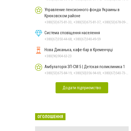
Управление пенсионного фонда Украины в
Крюковском районе
+380(53)675-81-33, +380(53)675-81-37, +380(53)678-09-01, +380(53)675-81-32, +380(53)675-81-40, +380(53)675-81-38, +380(53)675-81-31, +380(53)678-08-87
Система сповіщення населення
+380(67)350-44-68, +380(67)340-49-59
Нова Диканька, кафе-бар в Кременчуці
+380(96)904-63-23
Амбулаторія ЗП-СМ 5 | Детская поликлиника 1
+380(53)675-84-19, +380(50)356-94-69, +380(67)540-73-87
Додати підприємство
ОГОЛОШЕННЯ