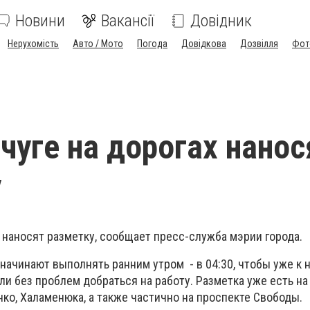
Новини
Вакансії
Довідник
Нерухомість
Авто / Мото
Погода
Довідкова
Дозвілля
Фот
чуге на дорогах нанос
у
 наносят разметку, сообщает пресс-служба мэрии города.
ачинают выполнять ранним утром - в 04:30, чтобы уже к н
и без проблем добраться на работу. Разметка уже есть на
ко, Халаменюка, а также частично на проспекте Свободы.