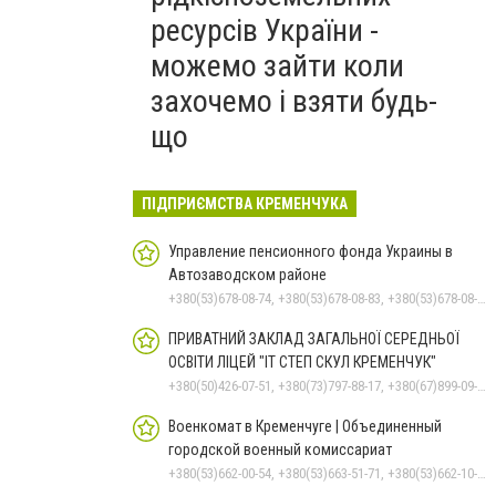
ресурсів України -
можемо зайти коли
захочемо і взяти будь-
що
ПІДПРИЄМСТВА КРЕМЕНЧУКА
Управление пенсионного фонда Украины в
Автозаводском районе
+380(53)678-08-74, +380(53)678-08-83, +380(53)678-08-41, +380(53)678-08-86, +380(53)678-09-05
ПРИВАТНИЙ ЗАКЛАД ЗАГАЛЬНОЇ СЕРЕДНЬОЇ
ОСВІТИ ЛІЦЕЙ "ІТ СТЕП СКУЛ КРЕМЕНЧУК"
+380(50)426-07-51, +380(73)797-88-17, +380(67)899-09-16
Военкомат в Кременчуге | Объединенный
городской военный комиссариат
+380(53)662-00-54, +380(53)663-51-71, +380(53)662-10-35