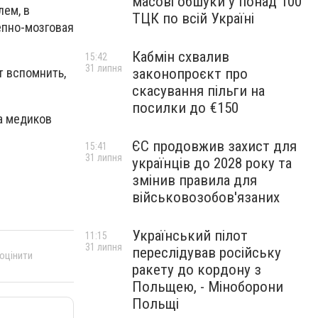
масові обшуки у понад 100
лем, в
ТЦК по всій Україні
епно-мозговая
Кабмін схвалив
15:42
31 липня
законопроєкт про
т вспомнить,
скасування пільги на
посилки до €150
а медиков
ЄС продовжив захист для
15:41
31 липня
українців до 2028 року та
змінив правила для
військовозобов'язаних
Український пілот
11:15
31 липня
переслідував російську
 оцінити
ракету до кордону з
Польщею, - Міноборони
Польщі