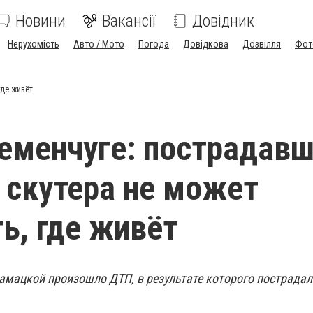
Новини
Вакансії
Довідник
Нерухомість
Авто / Мото
Погода
Довідкова
Дозвілля
Фот
где живёт
еменчуге: пострадав
 скутера не может
ь, где живёт
дамацкой произошло ДТП, в результате которого пострадал