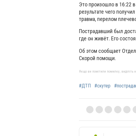
Это произошло в 16:22 в
результате чего получи
травма, перелом плечево
Пострадавший был доста
где он живёт. Его сост
Об этом сообщает Отдел
Скорой помощи.
Якщо ви помітили помилку, виділіть нео
#ДТП
#скутер
#пострада