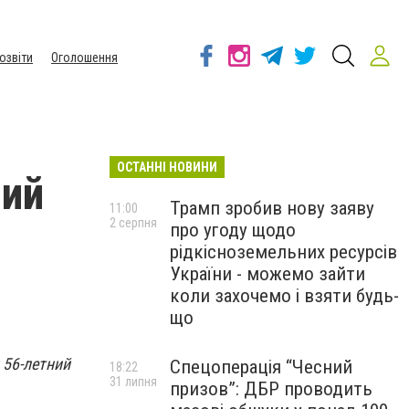
озвіти
Оголошення
ОСТАННІ НОВИНИ
ший
Трамп зробив нову заяву
11:00
2 серпня
про угоду щодо
рідкісноземельних ресурсів
України - можемо зайти
коли захочемо і взяти будь-
що
 56-летний
Спецоперація “Чесний
18:22
31 липня
призов”: ДБР проводить