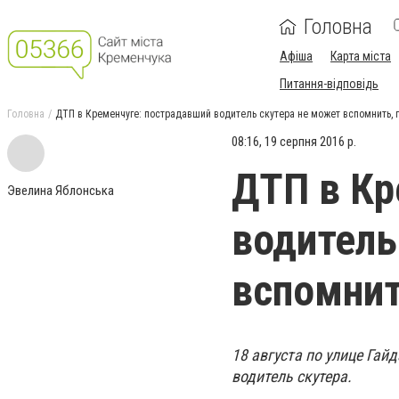
Головна
Афіша
Карта міста
Питання-відповідь
Головна
ДТП в Кременчуге: пострадавший водитель скутера не может вспомнить, 
08:16, 19 серпня 2016 р.
ДТП в Кр
Эвелина Яблонська
водитель
вспомнит
18 августа по улице Гай
водитель скутера.