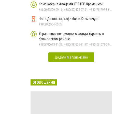
Комп'ютерна Академія IT STEP, Кременчук
+380(67)899-09-16, +380(50)426-07-51, +380(73)797-88-17
Нова Диканька, кафе-бар в Кременчуці
+380(96)904-63-23
Управление пенсионного фонда Украины в
Крюковском районе
+380(53)675-81-32, +380(53)675-81-37, +380(53)678-09-01, +380(53)675-81-40, +380(53)675-81-33, +380(53)675-81-38, +380(53)675-81-31, +380(53)678-08-87
Додати підприємство
ОГОЛОШЕННЯ