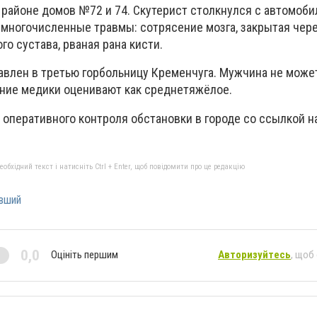
 районе домов №72 и 74. Скутерист столкнулся с автомоби
л многочисленные травмы: сотрясение мозга, закрытая чер
го сустава, рваная рана кисти.
влен в третью горбольницу Кременчуга. Мужчина не може
ояние медики оценивают как среднетяжёлое.
 оперативного контроля обстановки в городе со ссылкой н
бхідний текст і натисніть Ctrl + Enter, щоб повідомити про це редакцію
вший
0,0
Оцініть першим
Авторизуйтесь
, щоб