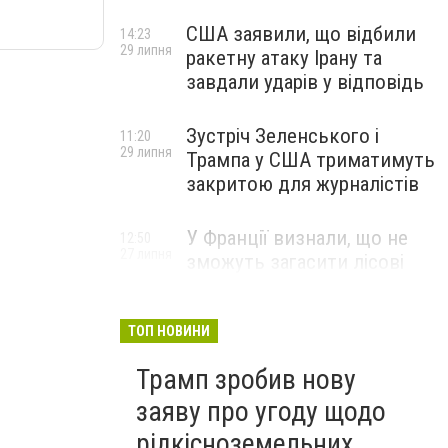
США заявили, що відбили
14:23
29 липня
ракетну атаку Ірану та
завдали ударів у відповідь
Зустріч Зеленського і
11:20
29 липня
Трампа у США триматимуть
закритою для журналістів
У Франції визнали, що не
12:50
27 липня
зможуть загасити лісові
пожежі біля Бордо до осені
ТОП НОВИНИ
Трамп зробив нову
заяву про угоду щодо
рідкісноземельних