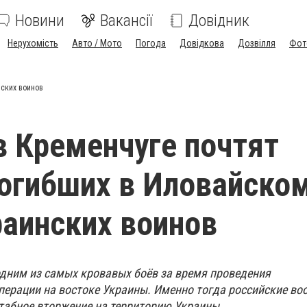
Новини
Вакансії
Довідник
Нерухомість
Авто / Мото
Погода
Довідкова
Дозвілля
Фот
нских воинов
в Кременчуге почтят
огибших в Иловайско
раинских воинов
одним из самых кровавых боёв за время проведения
перации на востоке Украины. Именно тогда российские в
табное вторжение на территорию Украины.