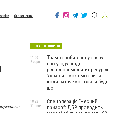
озвіти
Оголошення
ОСТАННІ НОВИНИ
Трамп зробив нову заяву
11:00
2 серпня
про угоду щодо
м
рідкісноземельних ресурсів
України - можемо зайти
коли захочемо і взяти будь-
що
Спецоперація “Чесний
18:22
31 липня
ооруженные
призов”: ДБР проводить