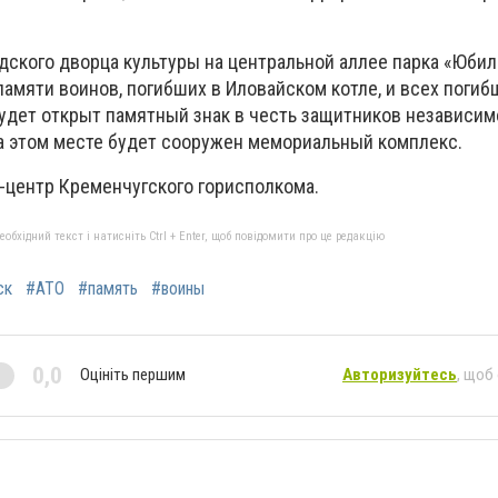
одского дворца культуры на центральной аллее парка «Юби
амяти воинов, погибших в Иловайском котле, и всех погиб
будет открыт памятный знак в честь защитников независим
а этом месте будет сооружен мемориальный комплекс.
-центр Кременчугского горисполкома.
бхідний текст і натисніть Ctrl + Enter, щоб повідомити про це редакцію
ск
#АТО
#память
#воины
0,0
Оцініть першим
Авторизуйтесь
, щоб