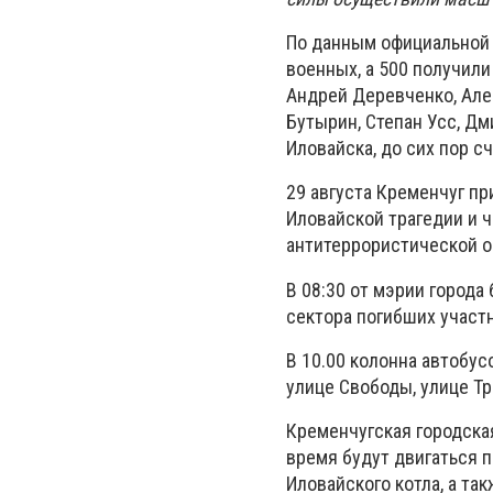
По данным официальной 
военных, а 500 получили
Андрей Деревченко, Але
Бутырин, Степан Усс, Д
Иловайска, до сих пор с
29 августа Кременчуг п
Иловайской трагедии и 
антитеррористической о
В 08:30 от мэрии города
сектора погибших участ
В 10.00 колонна автобус
улице Свободы, улице Тр
Кременчугская городска
время будут двигаться п
Иловайского котла, а та