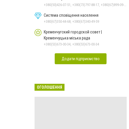
+380(50)426-07-51, +380(73)797-88-17, +380(67)899-09-16
Система сповіщення населення
+380(67)350-44-68, +380(67)340-49-59
Кременчугский городской совет |
Кременчуцька міська рада
+380(53)673-00-34, +380(53)673-00-34
Додати підприємство
ОГОЛОШЕННЯ