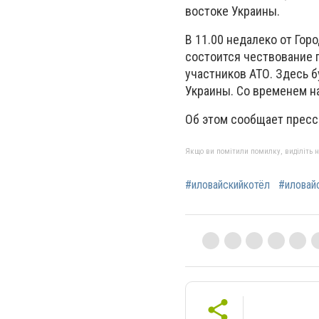
востоке Украины.
В 11.00 недалеко от Гор
состоится чествование п
участников АТО. Здесь 
Украины. Со временем н
Об этом сообщает пресс
Якщо ви помітили помилку, виділіть нео
#иловайскийкотёл
#иловай