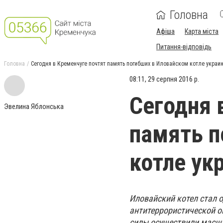
Головна
Афіша
Карта міста
Питання-відповідь
Головна
Сегодня в Кременчуге почтят память погибших в Иловайском котле украи
08:11, 29 серпня 2016 р.
Сегодня 
Эвелина Яблонська
память п
котле ук
Иловайский котел стал 
антитеррористической о
силы осуществили масш