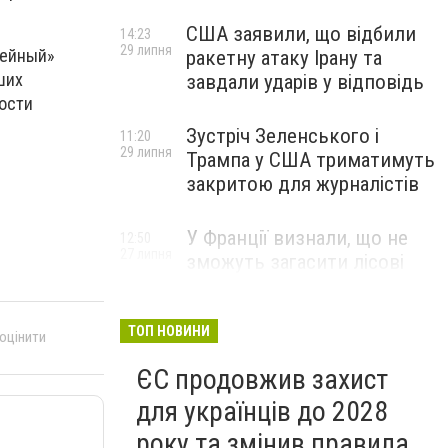
США заявили, що відбили
14:23
29 липня
лейный»
ракетну атаку Ірану та
ших
завдали ударів у відповідь
ости
Зустріч Зеленського і
11:20
29 липня
Трампа у США триматимуть
закритою для журналістів
У Франції визнали, що не
12:50
27 липня
зможуть загасити лісові
пожежі біля Бордо до осені
ТОП НОВИНИ
 оцінити
ЄС продовжив захист
для українців до 2028
року та змінив правила