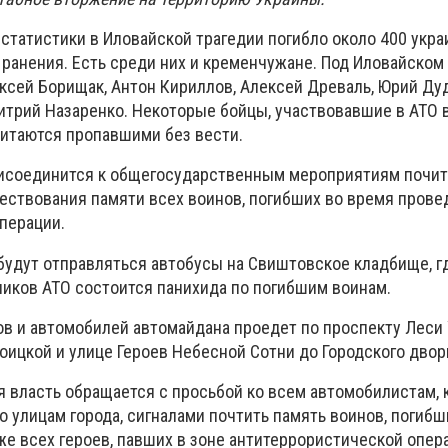
статистики в Иловайской трагедии погибло около 400 укра
 ранения. Есть среди них и кременчужане. Под Иловайском
ксей Борищак, Антон Кириллов, Алексей Древаль, Юрий Дуд
митрий Назаренко. Некоторые бойцы, участвовавшие в АТО 
читаются пропавшими без вести.
рисоединится к общегосударственным мероприятиям почи
чествования памяти всех воинов, погибших во время прове
перации.
 будут отправляться автобусы на Свиштовское кладбище, гд
ников АТО состоится панихида по погибшим воинам.
ов и автомобилей автомайдана проедет по проспекту Леси 
оицкой и улице Героев Небесной Сотни до Городского двор
я власть обращается с просьбой ко всем автомобилистам, 
о улицам города, сигналами почтить память воинов, погибш
кже всех героев, павших в зоне антитеррористической опер