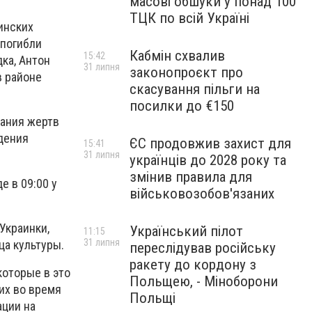
масові обшуки у понад 100
ТЦК по всій Україні
инских
 погибли
Кабмін схвалив
15:42
ка, Антон
31 липня
законопроєкт про
в районе
скасування пільги на
посилки до €150
тания жертв
дения
ЄС продовжив захист для
15:41
31 липня
українців до 2028 року та
змінив правила для
е в 09:00 у
військовозобов'язаних
Украинки,
Український пілот
11:15
31 липня
ца культуры.
переслідував російську
ракету до кордону з
которые в это
Польщею, - Міноборони
их во время
Польщі
ации на