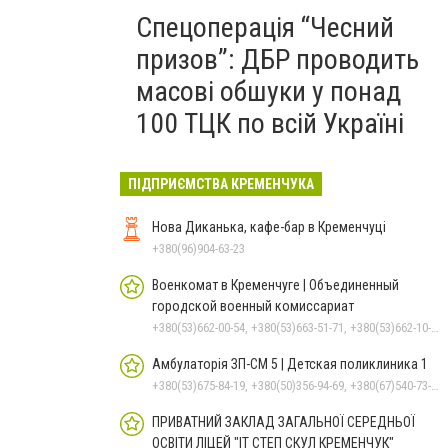
Спецоперація “Чесний
призов”: ДБР проводить
масові обшуки у понад
100 ТЦК по всій Україні
ПІДПРИЄМСТВА КРЕМЕНЧУКА
Нова Диканька, кафе-бар в Кременчуці
+380(96)904-63-23
Военкомат в Кременчуге | Объединенный
городской военный комиссариат
+380(53)662-00-54, +380(53)663-51-71, +380(53)662-10-35
Амбулаторія ЗП-СМ 5 | Детская поликлиника 1
+380(53)675-84-19, +380(50)356-94-69, +380(67)540-73-87
ПРИВАТНИЙ ЗАКЛАД ЗАГАЛЬНОЇ СЕРЕДНЬОЇ
ОСВІТИ ЛІЦЕЙ "ІТ СТЕП СКУЛ КРЕМЕНЧУК"