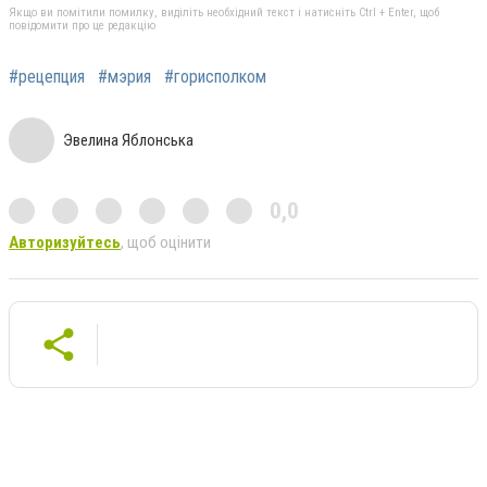
Якщо ви помітили помилку, виділіть необхідний текст і натисніть Ctrl + Enter, щоб
повідомити про це редакцію
#рецепция
#мэрия
#горисполком
Эвелина Яблонська
0,0
Авторизуйтесь
, щоб оцінити