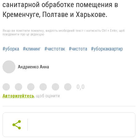
санитарной обработке помещения в
Кременчуге, Полтаве и Харькове.
Якщо ви помітили помилку, виділіть необхідний текст і натисніть Ctrl + Enter, щоб
повідомити про це редакцію
#уборка
#клининг
#чистотак
#чистота
#уборкаквартир
Андриенко Анна
0,0
Авторизуйтесь
, щоб оцінити