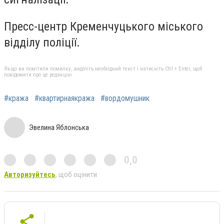
Пресс-центр Кременчуцького міського
відділу поліції.
Якщо ви помітили помилку, виділіть необхідний текст і натисніть Ctrl + Enter, щоб
повідомити про це редакцію
#кража
#квартирнаякража
#вордомушник
Эвелина Яблонська
0,0
Авторизуйтесь
, щоб оцінити