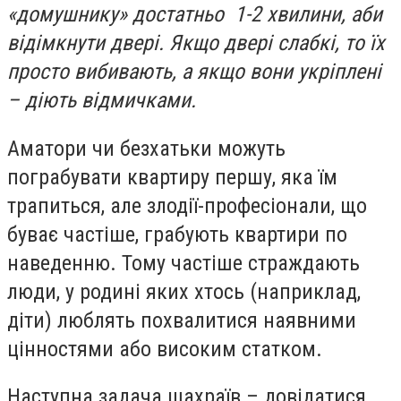
«домушнику» достатньо 1-2 хвилини, аби
відімкнути двері. Якщо двері слабкі, то їх
просто вибивають, а якщо вони укріплені
– діють відмичками.
Аматори чи безхатьки можуть
пограбувати квартиру першу, яка їм
трапиться, але злодії-професіонали, що
буває частіше, грабують квартири по
наведенню. Тому частіше страждають
люди, у родині яких хтось (наприклад,
діти) люблять похвалитися наявними
цінностями або високим статком.
Наступна задача шахраїв – довідатися,