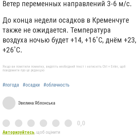
Ветер переменных направлений 3-6 м/с.
До конца недели осадков в Кременчуге
также не ожидается. Температура
воздуха ночью будет +14, +16˚С, днём +23,
+26˚С.
Якщо ви помітили помилку, виділіть необхідний текст і натисніть Ctrl + Enter, щоб
повідомити про це редакцію
#погода
#осадки
#облачность
Эвелина Яблонська
0,0
Авторизуйтесь
, щоб оцінити