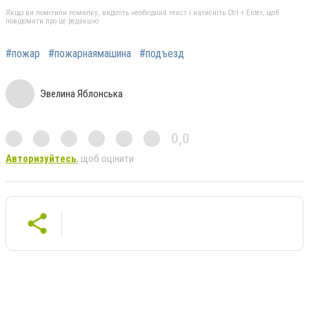
Якщо ви помітили помилку, виділіть необхідний текст і натисніть Ctrl + Enter, щоб
повідомити про це редакцію
#пожар
#пожарнаямашина
#подъезд
Эвелина Яблонська
0,0
Авторизуйтесь
, щоб оцінити