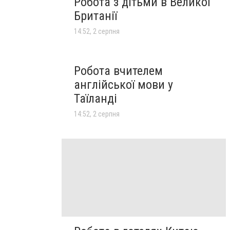
Робота з дітьми в Великої
Британії
14:52, 2 серпня
Робота вчителем
англійської мови у
Таїланді
14:52, 2 серпня