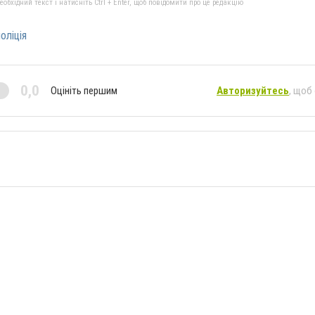
бхідний текст і натисніть Ctrl + Enter, щоб повідомити про це редакцію
оліція
0,0
Оцініть першим
Авторизуйтесь
, щоб