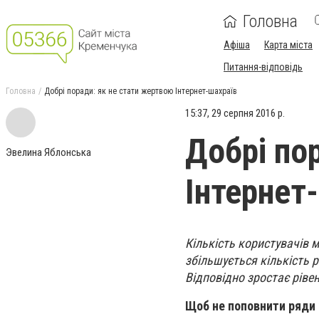
Головна
Афіша
Карта міста
Питання-відповідь
Головна
Добрі поради: як не стати жертвою Інтернет-шахраїв
15:37, 29 серпня 2016 р.
Добрі по
Эвелина Яблонська
Інтернет
Кількість користувачів 
збільшується кількість 
Відповідно зростає рівен
Щоб не поповнити ряди 