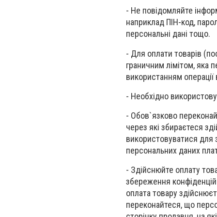
- Не повідомляйте інфор
наприклад ПІН-код, паролі
персональні дані тощо.
- Для оплати товарів (п
граничним лімітом, яка п
використанням операції в
- Необхідно використовув
- Обов`язково переконай
через які збираєтеся зд
використовуватися для з
персональних даних плат
- Здійснюйте оплату тов
збереження конфіденційн
оплата товару здійснюєт
переконайтеся, що персо
сторінку продавця, на як