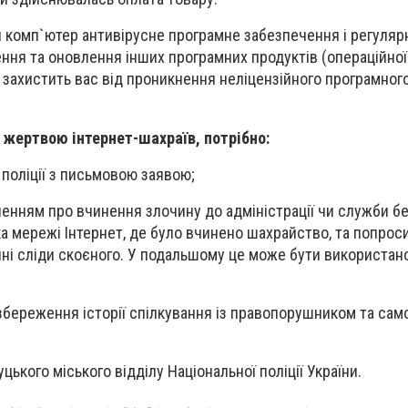
ій комп`ютер антивірусне програмне забезпечення і регуляр
ння та оновлення інших програмних продуктів (операційної
 захистить вас від проникнення неліцензійного програмног
 жертвою інтернет-шахраїв, потрібно:
 поліції з письмовою заявою;
ленням про вчинення злочину до адміністрації чи служби б
а мережі Інтернет, де було вчинено шахрайство, та попроси
нні сліди скоєного. У подальшому це може бути використано
збереження історії спілкування із правопорушником та сам
ького міського відділу Національної поліції України.