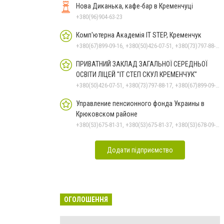
Нова Диканька, кафе-бар в Кременчуці
+380(96)904-63-23
Комп'ютерна Академія IT STEP, Кременчук
+380(67)899-09-16, +380(50)426-07-51, +380(73)797-88-17
ПРИВАТНИЙ ЗАКЛАД ЗАГАЛЬНОЇ СЕРЕДНЬОЇ
ОСВІТИ ЛІЦЕЙ "ІТ СТЕП СКУЛ КРЕМЕНЧУК"
+380(50)426-07-51, +380(73)797-88-17, +380(67)899-09-16
Управление пенсионного фонда Украины в
Крюковском районе
+380(53)675-81-31, +380(53)675-81-37, +380(53)678-09-01, +380(53)675-81-32, +380(53)675-81-40, +380(53)675-81-33, +380(53)675-81-38, +380(53)678-08-87
Додати підприємство
ОГОЛОШЕННЯ