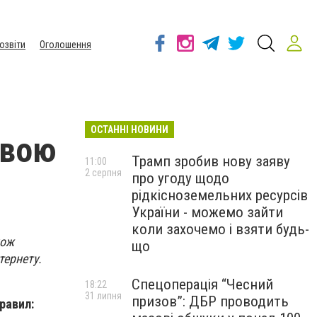
озвіти
Оголошення
ОСТАННІ НОВИНИ
твою
Трамп зробив нову заяву
11:00
2 серпня
про угоду щодо
рідкісноземельних ресурсів
України - можемо зайти
коли захочемо і взяти будь-
кож
що
тернету.
Спецоперація “Чесний
18:22
31 липня
призов”: ДБР проводить
равил: