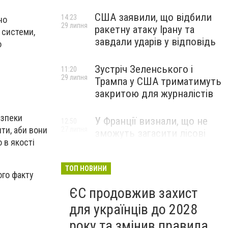
США заявили, що відбили
14:23
но
29 липня
ракетну атаку Ірану та
 системи,
завдали ударів у відповідь
о
Зустріч Зеленського і
11:20
29 липня
Трампа у США триматимуть
закритою для журналістів
езпеки
У Франції визнали, що не
12:50
ти, аби вони
27 липня
зможуть загасити лісові
 в якості
пожежі біля Бордо до осені
ТОП НОВИНИ
ого факту
ЄС продовжив захист
для українців до 2028
року та змінив правила