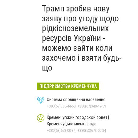
Трамп зробив нову
заяву про угоду щодо
рідкісноземельних
ресурсів України -
можемо зайти коли
захочемо і взяти будь-
що
ПІДПРИЄМСТВА КРЕМЕНЧУКА
Система сповіщення населення
+380(67)350-44-68, +380(67)340-49-59
Кременчугский городской совет |
Кременчуцька міська рада
+380(53)673-00-34, +380(53)673-00-34