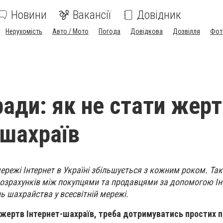
Новини
Вакансії
Довідник
Нерухомість
Авто / Мото
Погода
Довідкова
Дозвілля
Фот
ради: як не стати жер
-шахраїв
мережі Інтернет в Україні збільшується з кожним роком. Та
розрахунків між покупцями та продавцями за допомогою Ін
ь шахрайства у всесвітній мережі.
жертв Інтернет-шахраїв, треба дотримуватись простих п