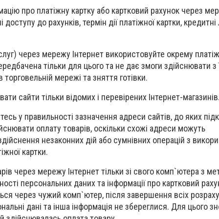
мацію про платіжну картку або картковий рахунок через мер
 доступу до рахунків, термін дії платіжної картки, кредитні 
ослуг) через мережу Інтернет використовуйте окрему платіж
ередбачена тільки для цього та не дає змоги здійснювати з ї
 торговельній мережі та зняття готівки.
ати сайти тільки відомих і перевірених Інтернет-магазинів
тесь у правильності зазначення адреси сайтів, до яких під
ійснювати оплату товарів, оскільки схожі адреси можуть
дійснення незаконних дій або сумнівних операцій з викор
іжної картки.
арів через мережу Інтернет тільки зі свого комп`ютера з м
ості персональних даних та інформації про картковий раху
ься через чужий комп`ютер, після завершення всіх розраху
нальні дані та інша інформація не збереглися. Для цього зн
ій здійснювалась оплата товару.