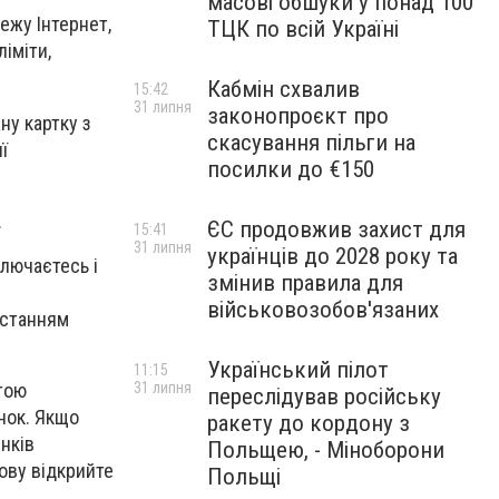
масові обшуки у понад 100
ежу Інтернет,
ТЦК по всій Україні
ліміти,
Кабмін схвалив
15:42
31 липня
законопроєкт про
ну картку з
скасування пільги на
ї
посилки до €150
.
ЄС продовжив захист для
15:41
31 липня
українців до 2028 року та
ключаєтесь і
змінив правила для
військовозобов'язаних
истанням
Український пілот
11:15
31 липня
етою
переслідував російську
нок. Якщо
ракету до кордону з
нків
Польщею, - Міноборони
ову відкрийте
Польщі