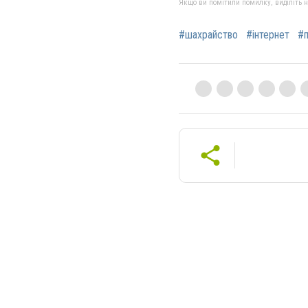
Якщо ви помітили помилку, виділіть нео
#шахрайство
#інтернет
#п