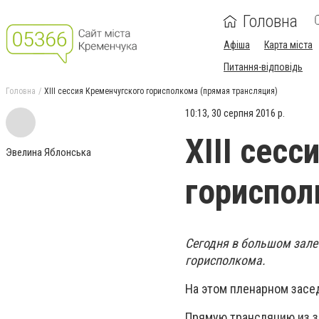
Головна
Афіша
Карта міста
Питання-відповідь
Головна
XIII сессия Кременчугского горисполкома (прямая трансляция)
10:13, 30 серпня 2016 р.
XIII сес
Эвелина Яблонська
гориспол
Сегодня в большом зале
горисполкома.
На этом пленарном зас
Прямую трансляцию из з