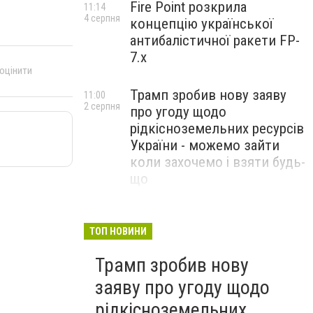
Fire Point розкрила
11:14
4 серпня
концепцію української
антибалістичної ракети FP-
7.x
 оцінити
Трамп зробив нову заяву
11:00
2 серпня
про угоду щодо
рідкісноземельних ресурсів
України - можемо зайти
коли захочемо і взяти будь-
що
Спецоперація “Чесний
18:22
31 липня
призов”: ДБР проводить
ТОП НОВИНИ
масові обшуки у понад 100
Трамп зробив нову
ТЦК по всій Україні
заяву про угоду щодо
рідкісноземельних