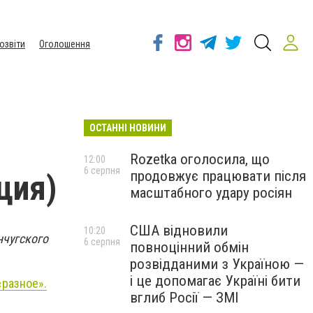
озвіти
Оголошення
ОСТАННІ НОВИНИ
Rozetka оголосила, що
12:00
6 серпня
продовжує працювати після
ция)
масштабного удару росіян
США відновили
10:20
нчугского
6 серпня
повноцінний обмін
розвідданими з Україною —
і це допомагає Україні бити
«разное».
вглиб Росії — ЗМІ