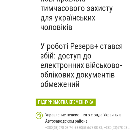
тимчасового захисту
для українських
чоловіків
У роботі Резерв+ стався
збій: доступ до
електронних військово-
облікових документів
обмежений
ПІДПРИЄМСТВА КРЕМЕНЧУКА
Управление пенсионного фонда Украины в
Автозаводском районе
+380(53)678-08-74, +380(53)678-08-83, +380(53)678-08-41, +380(53)678-08-86, +380(53)678-09-05