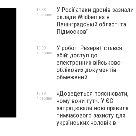
У Росії атаки дронів зазнали
14:48
4 серпня
склади Wildberries в
Ленінградській області та
Підмосков’ї
У роботі Резерв+ стався
13:00
4 серпня
збій: доступ до
електронних військово-
облікових документів
обмежений
«Доведеться пояснювати,
12:19
4 серпня
чому вони тут». У ЄС
запрацювали нові правила
тимчасового захисту для
українських чоловіків