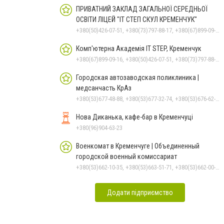
ПРИВАТНИЙ ЗАКЛАД ЗАГАЛЬНОЇ СЕРЕДНЬОЇ
ОСВІТИ ЛІЦЕЙ "ІТ СТЕП СКУЛ КРЕМЕНЧУК"
+380(50)426-07-51, +380(73)797-88-17, +380(67)899-09-16
Комп'ютерна Академія IT STEP, Кременчук
+380(67)899-09-16, +380(50)426-07-51, +380(73)797-88-17
Городская автозаводская поликлиника |
медсанчасть КрАз
+380(53)677-48-88, +380(53)677-32-74, +380(53)676-62-99, +380536766187
Нова Диканька, кафе-бар в Кременчуці
+380(96)904-63-23
Военкомат в Кременчуге | Объединенный
городской военный комиссариат
+380(53)662-10-35, +380(53)663-51-71, +380(53)662-00-54
Додати підприємство