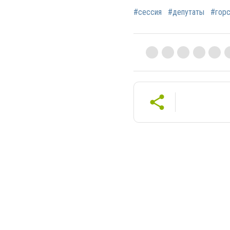
#сессия
#депутаты
#гор