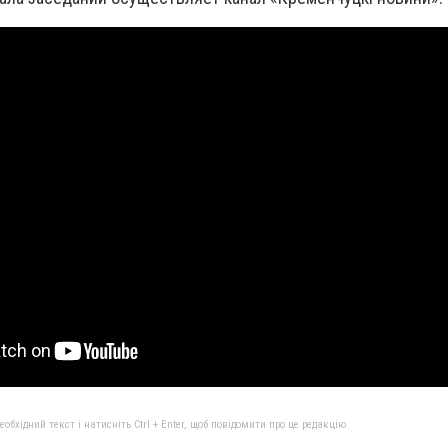
бхідний текст і натисніть Ctrl + Enter, щоб повідомити про це редакцію