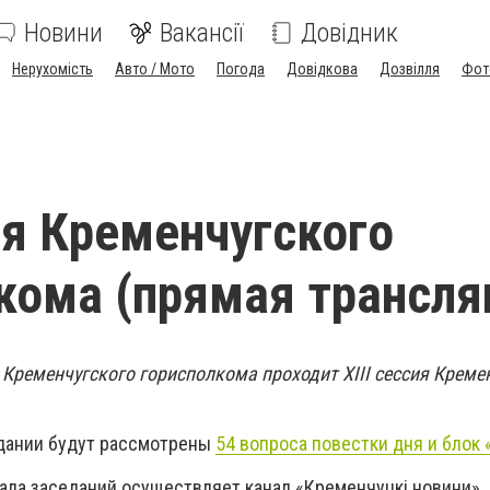
Новини
Вакансії
Довідник
Нерухомість
Авто / Мото
Погода
Довідкова
Дозвілля
Фот
сия Кременчугского
кома (прямая трансля
 Кременчугского горисполкома проходит XIII сессия Креме
едании будут рассмотрены
54 вопроса повестки дня и блок 
ала заседаний осуществляет канал «Кременчуцкі новини».