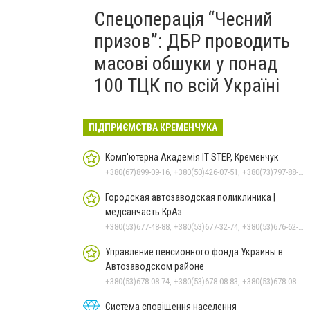
Спецоперація “Чесний
призов”: ДБР проводить
масові обшуки у понад
100 ТЦК по всій Україні
ПІДПРИЄМСТВА КРЕМЕНЧУКА
Комп'ютерна Академія IT STEP, Кременчук
+380(67)899-09-16, +380(50)426-07-51, +380(73)797-88-17
Городская автозаводская поликлиника |
медсанчасть КрАз
+380(53)677-48-88, +380(53)677-32-74, +380(53)676-62-99, +380536766187
Управление пенсионного фонда Украины в
Автозаводском районе
+380(53)678-08-74, +380(53)678-08-83, +380(53)678-08-41, +380(53)678-08-86, +380(53)678-09-05
Система сповіщення населення