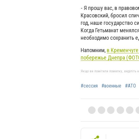
- Я прошу вас, в правов
Красовский, бросил спич
год, наше государство с
Когда Гетьманат менялся
необходимо сохранить ед
Напомним,
в Кременчуге
побережье Днепра (ФОТ
Якщо ви помітили помилку, виділіть нео
#сессия
#военные
#АТО