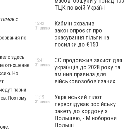
масові обшуки у понад 100
ТЦК по всій Україні
атимов с
Кабмін схвалив
15:42
31 липня
законопроєкт про
скасування пільги на
осования по
посилки до €150
яжело здесь
ЄС продовжив захист для
15:41
аше отношение
31 липня
українців до 2028 року та
ссию. Но
змінив правила для
військовозобов'язаних
ет
риедут парни
Український пілот
11:15
мов. Поэтому
31 липня
переслідував російську
ракету до кордону з
Польщею, - Міноборони
Польщі
оле.