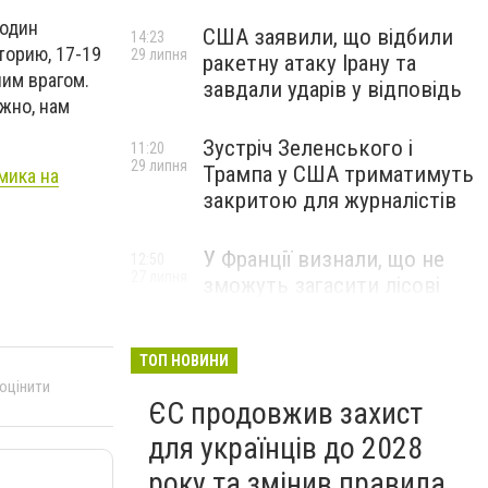
подин
США заявили, що відбили
14:23
торию, 17-19
29 липня
ракетну атаку Ірану та
ним врагом.
завдали ударів у відповідь
ужно, нам
Зустріч Зеленського і
11:20
29 липня
Трампа у США триматимуть
мика на
закритою для журналістів
У Франції визнали, що не
12:50
27 липня
зможуть загасити лісові
пожежі біля Бордо до осені
ТОП НОВИНИ
 оцінити
ЄС продовжив захист
для українців до 2028
року та змінив правила