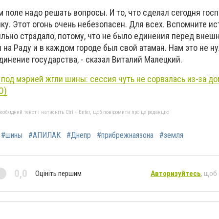
ом поле надо решать вопросы. И то, что сделал сегодня гос
ку. Этот огонь очень небезопасен. Для всех. Вспомните ис
ильно страдало, потому, что не было единения перед внеш
 на Раду и в каждом городе был свой атаман. Нам это не н
инение государства, - сказал Виталий Малецкий.
 под мэрией жгли шины: сессия чуть не сорвалась из-за до
О)
бхідний текст і натисніть Ctrl + Enter, щоб повідомити про це редакцію
#шины
#АПИЛАК
#Днепр
#прибрежнаязона
#земля
0,0
Оцініть першим
Авторизуйтесь
, щоб