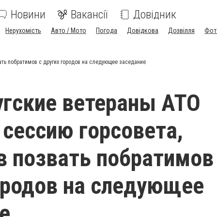
Новини
Вакансії
Довідник
Нерухомість
Авто / Мото
Погода
Довідкова
Дозвілля
Фот
ать побратимов с других городов на следующее заседание
гские ветераны АТО
 сессию горсовета,
в позвать побратимов
ородов на следующее
е