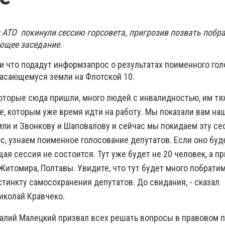
 АТО покинули сессию горсовета, пригрозив позвать побр
ующее заседание.
 что подадут информзапрос о результатах поименного гол
касающемуся земли на Флотской 10.
которые сюда пришли, много людей с инвалидностью, им т
те, которым уже время идти на работу. Мы показали вам н
мли и Звонкову и Шаповалову и сейчас мы покидаем эту се
с, узнаем поименное голосование депутатов. Если оно буд
я сессия не состоится. Тут уже будет не 20 человек, а п
 Житомира, Полтавы. Увидите, что тут будет много побрати
тинкту самосохранения депутатов. До свидания, - сказал
иколай Кравчеко.
талий Малецкий призвал всех решать вопросы в правовом п