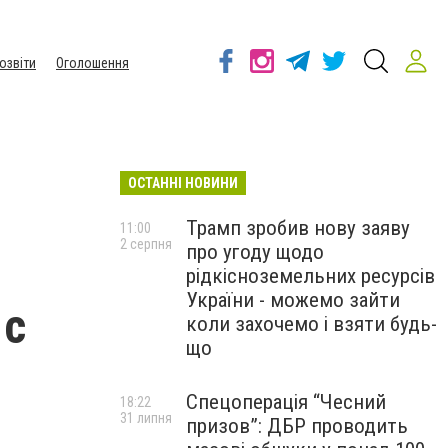
озвіти
Оголошення
ОСТАННІ НОВИНИ
Трамп зробив нову заяву
11:00
2 серпня
про угоду щодо
рідкісноземельних ресурсів
України - можемо зайти
 с
коли захочемо і взяти будь-
що
Спецоперація “Чесний
18:22
31 липня
призов”: ДБР проводить