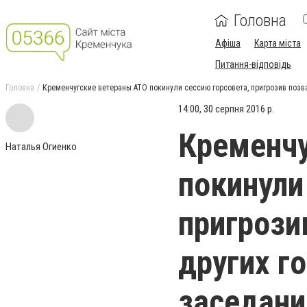
Головна
Афіша
Карта міста
Питання-відповідь
Головна
Кременчугские ветераны АТО покинули сессию горсовета, пригрозив позв
14:00, 30 серпня 2016 р.
Кременчу
Наталья Огиенко
покинули
пригрози
других г
заседани