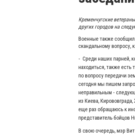
Кременчугские ветераны
других городов на след
Военные также сообщили
скандальному вопросу, 
- Среди наших парней, 
находиться, также есть 
по вопросу передачи зе
сегодня мы пишем запро
неправильным - следующа
из Киева, Кирововграда,
еще раз обращаюсь к инс
представитель бойцов Н
В свою очередь, мэр Ви