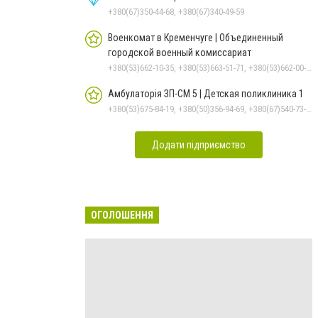
+380(67)350-44-68, +380(67)340-49-59
Военкомат в Кременчуге | Объединенный
городской военный комиссариат
+380(53)662-10-35, +380(53)663-51-71, +380(53)662-00-54
Амбулаторія ЗП-СМ 5 | Детская поликлиника 1
+380(53)675-84-19, +380(50)356-94-69, +380(67)540-73-87
Додати підприємство
ОГОЛОШЕННЯ