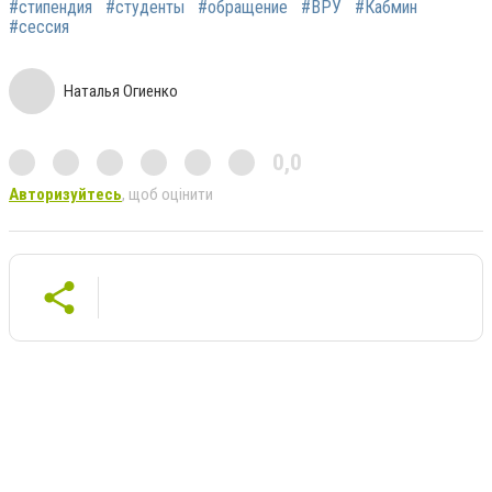
#стипендия
#студенты
#обращение
#ВРУ
#Кабмин
#сессия
Наталья Огиенко
0,0
Авторизуйтесь
, щоб оцінити