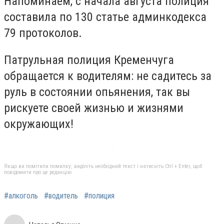
Напоминаем, с начала августа полиция
составила по 130 статье админкодекса
79 протоколов.
Патрульная полиция Кременчуга
обращается к водителям: не садитесь за
руль в состоянии опьянения, так вы
рискуете своей жизнью и жизнями
окружающих!
Якщо ви помітили помилку, виділіть необхідний текст і натисніть Ctrl + Enter, щоб
повідомити про це редакцію
#алкоголь
#водитель
#полиция