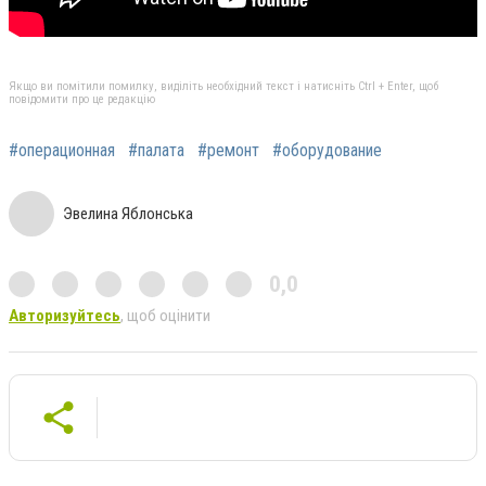
Якщо ви помітили помилку, виділіть необхідний текст і натисніть Ctrl + Enter, щоб
повідомити про це редакцію
#операционная
#палата
#ремонт
#оборудование
Эвелина Яблонська
0,0
Авторизуйтесь
, щоб оцінити